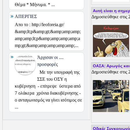
Θέμα * Μήνυμα. * ...
Αυτή είναι η σημε
ΑΠΕΡΓΙΕΣ
Δημοσιεύθηκε στις 2
Απο το : http://leoforeia.gr/
&amp;lt;p&amp;gt;&amp;amp;amp;
amp;amp;lt;p&amp;amp;amp;amp;a
mp;gt;&amp;amp;amp;amp;amp;...
Άρχισαν οι ....
προσφορές
ΟΑΣΑ: Αρωγός και 
Δημοσιεύθηκε στις 2
Με την υπογραφή της
ΣΣΕ του ΟΣΥ η
κυβέρνηση - επiτρεψε ύστερα από
7 ολάκερα χρόνια διακυβέρνησης -
ο ανταγωνισμός να γίνει ισότιμος σε
...
Οδικές Συγκοινωνί