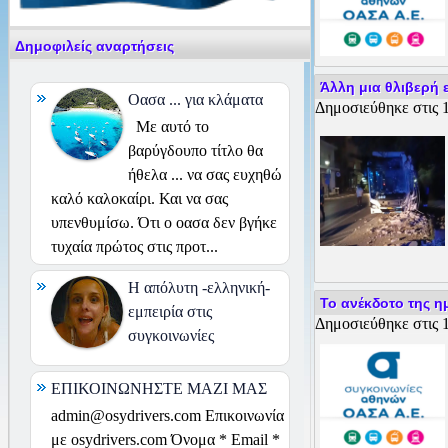
Δημοφιλείς αναρτήσεις
Άλλη μια θλιβερή ε
Οασα ... για κλάματα
Δημοσιεύθηκε στις 1
Με αυτό το
βαρύγδουπο τίτλο θα
ήθελα ... να σας ευχηθώ
καλό καλοκαίρι. Και να σας
υπενθυμίσω. Ότι ο οασα δεν βγήκε
τυχαία πρώτος στις προτ...
H απόλυτη -ελληνική-
Το ανέκδοτο της η
εμπειρία στις
Δημοσιεύθηκε στις 1
συγκοινωνίες
ΕΠΙΚΟΙΝΩΝΗΣΤΕ ΜΑΖΙ ΜΑΣ
admin@osydrivers.com Επικοινωνία
με osydrivers.com Όνομα * Email *