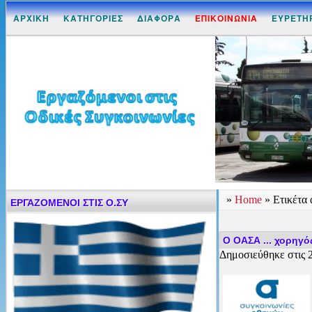
ΑΡΧΙΚΗ
ΚΑΤΗΓΟΡΙΕΣ
ΔΙΑΦΟΡΑ
ΕΠΙΚΟΙΝΩΝΙΑ
ΕΥΡΕΤΗ
»
Home
» Ετικέτα
ΕΡΓΑΖΟΜΕΝΟΙ ΣΤΙΣ Ο.ΣΥ
O ΟΑΣΑ ... χορηγό
Δημοσιεύθηκε στις 2