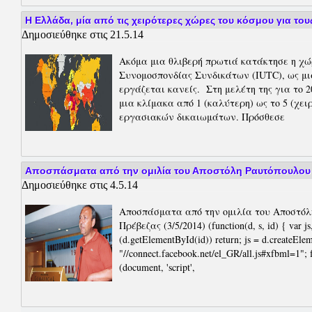
Η Ελλάδα, μία από τις χειρότερες χώρες του κόσμου για το
Δημοσιεύθηκε στις 21.5.14
Ακόμα μια θλιβερή πρωτιά κατάκτησε η χώ
Συνομοσπονδίας Συνδικάτων (IUTC), ως μια
εργάζεται κανείς. Στη μελέτη της για το 
μια κλίμακα από 1 (καλύτερη) ως το 5 (χει
εργασιακών δικαιωμάτων. Πρόσθεσε
Αποσπάσματα από την ομιλία του Αποστόλη Ραυτόπουλου 
Δημοσιεύθηκε στις 4.5.14
Αποσπάσματα από την ομιλία του Αποστόλ
Πρέβεζας (3/5/2014) (function(d, s, id) { var j
(d.getElementById(id)) return; js = d.createElemen
"//connect.facebook.net/el_GR/all.js#xfbml=1"; fj
(document, 'script',