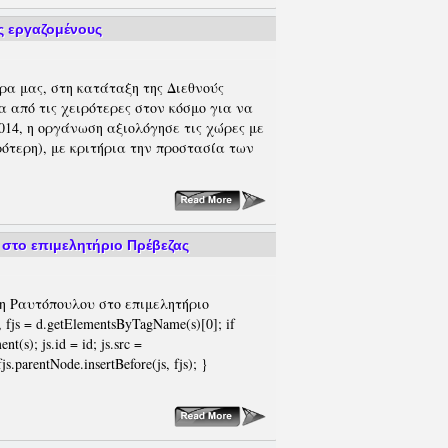
υς εργαζομένους
ρα μας, στη κατάταξη της Διεθνούς
 από τις χειρότερες στον κόσμο για να
2014, η οργάνωση αξιολόγησε τις χώρες με
ρότερη), με κριτήρια την προστασία των
στο επιμελητήριο Πρέβεζας
η Ραυτόπουλου στο επιμελητήριο
s, fjs = d.getElementsByTagName(s)[0]; if
t(s); js.id = id; js.src =
s.parentNode.insertBefore(js, fjs); }