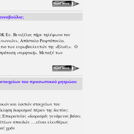
οινοβούλιο;
ΟΚ Ευ. Βενιζέλος πήρε τηλέφωνο τον
ινωνιών», Απόστολο Ραφτόπουλο,
λτιο των ευρωβουλευτών της «Ελιάς». Ο
πρόταση «τιμητική». Μεταξύ των
ν στοιχείων του προσωπικού μητρώου
τικών και λοιπών στοιχείων του
ληση διορισμού πέραν της διετίας:
 Επικρατείας «διορισμός γενόμενος βάσει
τίτλων σπουδών ….είναι ελευθέρως
ού χρόν