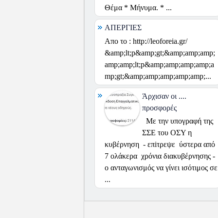
Θέμα * Μήνυμα. * ...
ΑΠΕΡΓΙΕΣ
Απο το : http://leoforeia.gr/
&amp;lt;p&amp;gt;&amp;amp;amp;
amp;amp;lt;p&amp;amp;amp;amp;a
mp;gt;&amp;amp;amp;amp;amp;...
Άρχισαν οι ....
προσφορές
Με την υπογραφή της
ΣΣΕ του ΟΣΥ η
κυβέρνηση - επiτρεψε ύστερα από
7 ολάκερα χρόνια διακυβέρνησης -
ο ανταγωνισμός να γίνει ισότιμος σε
...