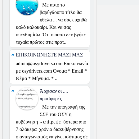
Με αυτό το
βαρύγδουπο τίτλο θα
ήθελα ... να σας ευχηθώ
καλό καλοκαίρι. Και να σας
υπενθυμίσω. Ότι ο οασα δεν βγήκε
τυχαία πρώτος στις προτ...
ΕΠΙΚΟΙΝΩΝΗΣΤΕ ΜΑΖΙ ΜΑΣ
admin@osydrivers.com Επικοινωνία
με osydrivers.com Όνομα * Email *
Θέμα * Μήνυμα. * ...
Άρχισαν οι ....
προσφορές
Με την υπογραφή της
ΣΣΕ του ΟΣΥ η
κυβέρνηση - επiτρεψε ύστερα από
7 ολάκερα χρόνια διακυβέρνησης -
ο ανταγωνισμός να γίνει ισότιμος σε