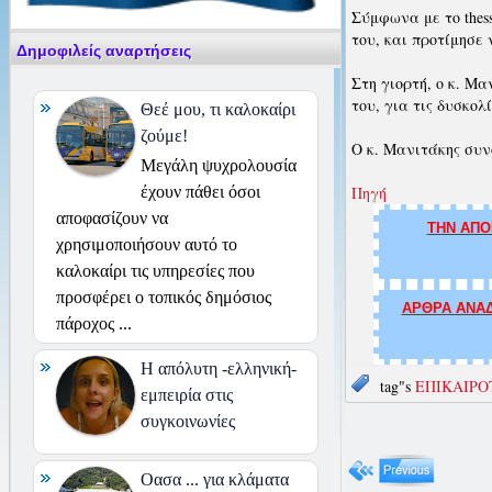
Σύμφωνα με το thess
του, και προτίμησε
Δημοφιλείς αναρτήσεις
Στη γιορτή, ο κ. Μ
του, για τις δυσκο
Θεέ μου, τι καλοκαίρι
ζούμε!
Ο κ. Μανιτάκης συν
Μεγάλη ψυχρολουσία
Πηγή
έχουν πάθει όσοι
αποφασίζουν να
ΤΗΝ ΑΠΟ
χρησιμοποιήσουν αυτό το
καλοκαίρι τις υπηρεσίες που
προσφέρει ο τοπικός δημόσιος
ΑΡΘΡΑ ΑΝΑΔ
πάροχος ...
H απόλυτη -ελληνική-
tag"s
ΕΠΙΚΑΙΡΟ
εμπειρία στις
συγκοινωνίες
Οασα ... για κλάματα