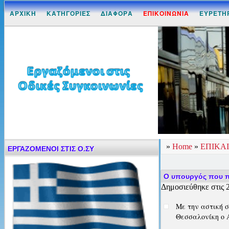
ΑΡΧΙΚΗ
ΚΑΤΗΓΟΡΙΕΣ
ΔΙΑΦΟΡΑ
ΕΠΙΚΟΙΝΩΝΙΑ
ΕΥΡΕΤΗ
»
Home
»
ΕΠΙΚΑ
ΕΡΓΑΖΟΜΕΝΟΙ ΣΤΙΣ Ο.ΣΥ
Ο υπουργός που π
Δημοσιεύθηκε στις 
Με την αστική σ
Θεσσαλονίκη ο 