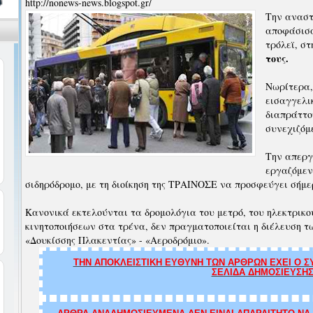
http://nonews-news.blogspot.gr/
Την αναστ
αποφάσισα
τρόλεϊ, στ
τους.
Νωρίτερα,
εισαγγελι
διαπράττο
συνεχιζόμ
Την απεργ
εργαζόμεν
σιδηρόδρομο, με τη διοίκηση της ΤΡΑΙΝΟΣΕ να προσφεύγει σήμε
Κανονικά εκτελούνται τα δρομολόγια του μετρό, του ηλεκτρικο
κινητοποιήσεων στα τρένα, δεν πραγματοποιείται η διέλευση τ
«Δουκίσσης Πλακεντίας» - «Αεροδρόμιο».
ΤΗΝ ΑΠΟΚΛΕΙΣΤΙΚΗ ΕΥΘΥΝΗ ΤΩΝ ΑΡΘΡΩΝ ΕΧΕΙ Ο ΣΥ
ΣΕΛΙΔΑ ΔΗΜΟΣΙΕΥΣΗΣ