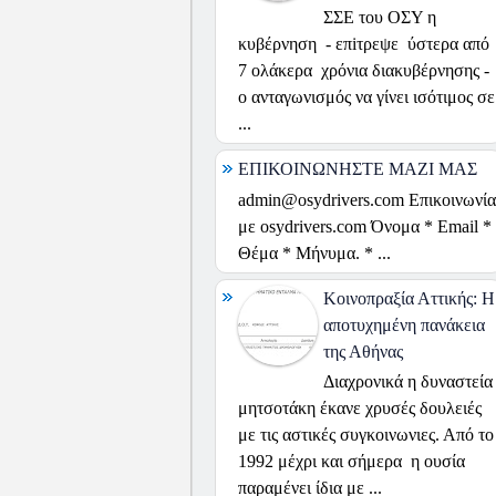
ΣΣΕ του ΟΣΥ η
κυβέρνηση - επiτρεψε ύστερα από
7 ολάκερα χρόνια διακυβέρνησης -
ο ανταγωνισμός να γίνει ισότιμος σε
...
ΕΠΙΚΟΙΝΩΝΗΣΤΕ ΜΑΖΙ ΜΑΣ
admin@osydrivers.com Επικοινωνία
με osydrivers.com Όνομα * Email *
Θέμα * Μήνυμα. * ...
Κοινοπραξία Αττικής: H
αποτυχημένη πανάκεια
της Αθήνας
Διαχρονικά η δυναστεία
μητσοτάκη έκανε χρυσές δουλειές
με τις αστικές συγκοινωνιες. Από το
1992 μέχρι και σήμερα η ουσία
παραμένει ίδια με ...