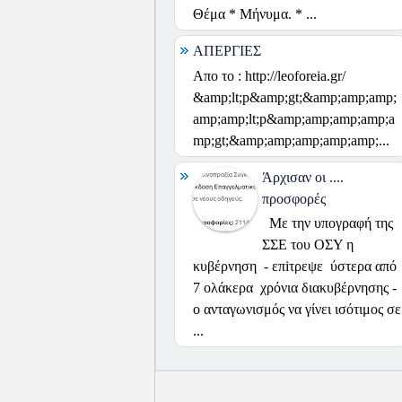
Θέμα * Μήνυμα. * ...
ΑΠΕΡΓΙΕΣ
Απο το : http://leoforeia.gr/
&amp;lt;p&amp;gt;&amp;amp;amp;
amp;amp;lt;p&amp;amp;amp;amp;a
mp;gt;&amp;amp;amp;amp;amp;...
Άρχισαν οι ....
προσφορές
Με την υπογραφή της
ΣΣΕ του ΟΣΥ η
κυβέρνηση - επiτρεψε ύστερα από
7 ολάκερα χρόνια διακυβέρνησης -
ο ανταγωνισμός να γίνει ισότιμος σε
...