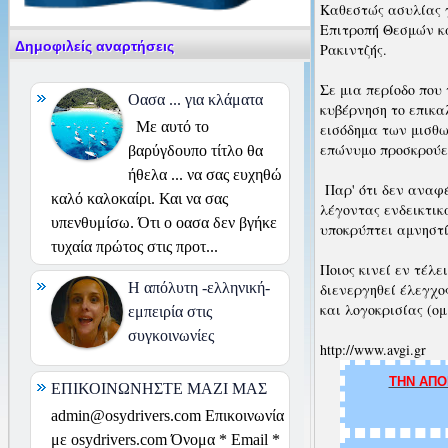
Καθεστώς ασυλίας γ
Επιτροπή Θεσμών κα
Δημοφιλείς αναρτήσεις
Ρακιντζής.
Σε μια περίοδο που 
Οασα ... για κλάματα
κυβέρνηση το επικαλ
Με αυτό το
εισόδημα των μισθω
επώνυμο προσκρούει
βαρύγδουπο τίτλο θα
ήθελα ... να σας ευχηθώ
Παρ' ότι δεν αναφέ
καλό καλοκαίρι. Και να σας
λέγοντας ενδεικτικ
υπενθυμίσω. Ότι ο οασα δεν βγήκε
υποκρύπτει αμνηστ
τυχαία πρώτος στις προτ...
Ποιος κινεί εν τέλ
H απόλυτη -ελληνική-
διενεργηθεί έλεγχο
και λογοκρισίας (ο
εμπειρία στις
συγκοινωνίες
http://www.avgi.gr
ΤΗΝ ΑΠΟ
ΕΠΙΚΟΙΝΩΝΗΣΤΕ ΜΑΖΙ ΜΑΣ
admin@osydrivers.com Επικοινωνία
με osydrivers.com Όνομα * Email *