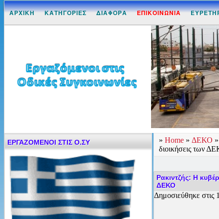
ΑΡΧΙΚΗ
ΚΑΤΗΓΟΡΙΕΣ
ΔΙΑΦΟΡΑ
ΕΠΙΚΟΙΝΩΝΙΑ
ΕΥΡΕΤΗ
»
Home
»
ΔΕΚΟ
ΕΡΓΑΖΟΜΕΝΟΙ ΣΤΙΣ Ο.ΣΥ
διοικήσεις των Δ
Ρακιντζής: Η κυβέ
ΔΕΚΟ
Δημοσιεύθηκε στις 1