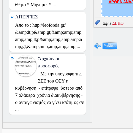
ΑΡΘΡΑ ΑΝΑΔ
Θέμα * Μήνυμα. * ...
ΑΠΕΡΓΙΕΣ
tag"s
ΔΕΚΟ
Απο το : http://leoforeia.gr/
&amp;lt;p&amp;gt;&amp;amp;amp;
amp;amp;lt;p&amp;amp;amp;amp;a
mp;gt;&amp;amp;amp;amp;amp;...
Άρχισαν οι ....
προσφορές
Με την υπογραφή της
ΣΣΕ του ΟΣΥ η
κυβέρνηση - επiτρεψε ύστερα από
7 ολάκερα χρόνια διακυβέρνησης -
ο ανταγωνισμός να γίνει ισότιμος σε
...