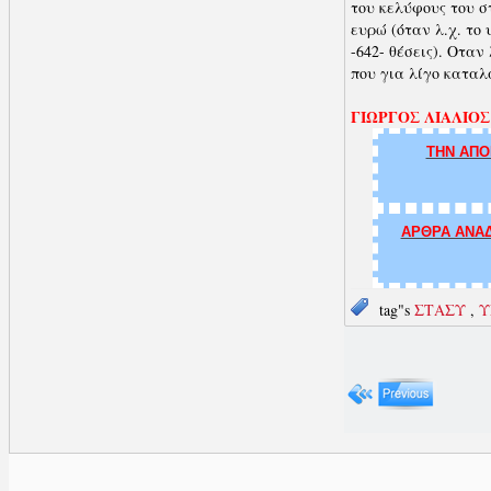
του κελύφους του σ
ευρώ (όταν λ.χ. το 
-642- θέσεις). Οταν
που για λίγο καταλά
ΓΙΩΡΓΟΣ ΛΙΑΛΙΟΣ
ΤΗΝ ΑΠΟ
ΑΡΘΡΑ ΑΝΑΔ
tag"s
ΣΤΑΣΥ
,
Υ