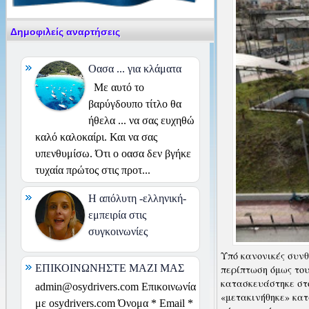
Δημοφιλείς αναρτήσεις
Οασα ... για κλάματα
Με αυτό το
βαρύγδουπο τίτλο θα
ήθελα ... να σας ευχηθώ
καλό καλοκαίρι. Και να σας
υπενθυμίσω. Ότι ο οασα δεν βγήκε
τυχαία πρώτος στις προτ...
H απόλυτη -ελληνική-
εμπειρία στις
συγκοινωνίες
Υπό κανονικές συνθ
ΕΠΙΚΟΙΝΩΝΗΣΤΕ ΜΑΖΙ ΜΑΣ
περίπτωση όμως του
κατασκευάστηκε στο
admin@osydrivers.com Επικοινωνία
«μετακινήθηκε» κα
με osydrivers.com Όνομα * Email *