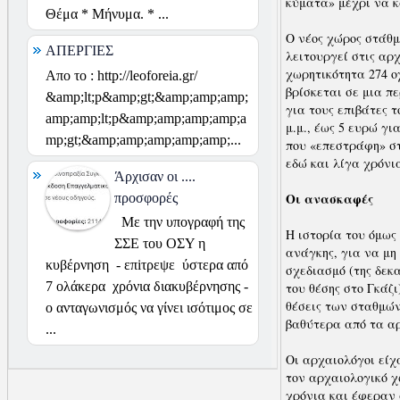
κύματα» μέχρι να κ
Θέμα * Μήνυμα. * ...
Ο νέος χώρος στάθμ
ΑΠΕΡΓΙΕΣ
λειτουργεί στις αρχ
χωρητικότητα 274 ο
Απο το : http://leoforeia.gr/
βρίσκεται σε μια π
&amp;lt;p&amp;gt;&amp;amp;amp;
για τους επιβάτες τ
amp;amp;lt;p&amp;amp;amp;amp;a
μ.μ., έως 5 ευρώ γι
mp;gt;&amp;amp;amp;amp;amp;...
που «επεστράφη» στ
εδώ και λίγα χρόνι
Άρχισαν οι ....
Οι ανασκαφές
προσφορές
Με την υπογραφή της
Η ιστορία του όμως
ΣΣΕ του ΟΣΥ η
ανάγκης, για να μη
κυβέρνηση - επiτρεψε ύστερα από
σχεδιασμό (της δεκ
7 ολάκερα χρόνια διακυβέρνησης -
του θέσης στο Γκάζ
θέσεις των σταθμών
ο ανταγωνισμός να γίνει ισότιμος σε
βαθύτερα από τα α
...
Οι αρχαιολόγοι είχ
τον αρχαιολογικό χ
χρόνια και έφεραν 