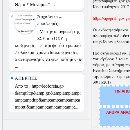
(http://apografi.gov
Θέμα * Μήνυμα. * ...
Κινητικότητας 2017
Άρχισαν οι ....
https://apografi.gov.g
προσφορές
Οι ενδιαφερόμενοι 
Με την υπογραφή της
πληροφοριακό σύστη
ΣΣΕ του ΟΣΥ η
υποβάλουν ηλεκτρον
κυβέρνηση - επiτρεψε ύστερα από
7 ολάκερα χρόνια διακυβέρνησης -
Πιο συγκεκριμένα, 
του άρθρου 3 του ν.
ο ανταγωνισμός να γίνει ισότιμος σε
νόμου, με αίτηση π
...
Ενιαίου Συστήματος 
την επόμενη της ημ
ΑΠΕΡΓΙΕΣ
30/11/2017.
Απο το : http://leoforeia.gr/
ΤΗΝ ΑΠΟ
&amp;lt;p&amp;gt;&amp;amp;amp;
amp;amp;lt;p&amp;amp;amp;amp;a
mp;gt;&amp;amp;amp;amp;amp;...
ΑΡΘΡΑ ΑΝΑΔ