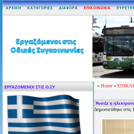
ΑΡΧΙΚΗ
ΚΑΤΗΓΟΡΙΕΣ
ΔΙΑΦΟΡΑ
ΕΠΙΚΟΙΝΩΝΙΑ
ΕΥΡΕΤΗ
»
Home
»
ΕΠΙΚΑ
ΕΡΓΑΖΟΜΕΝΟΙ ΣΤΙΣ Ο.ΣΥ
Άνοιξε η ηλεκτρον
Δημοσιεύθηκε στις 1