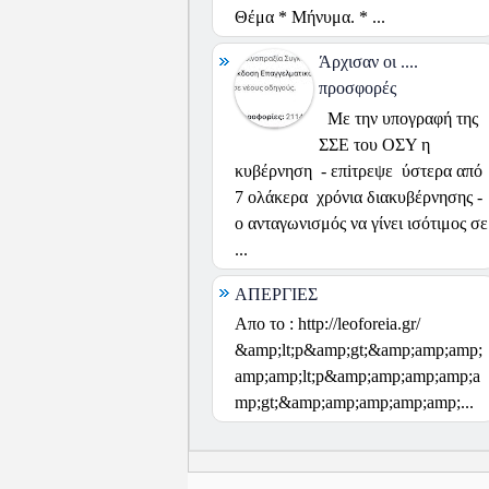
Θέμα * Μήνυμα. * ...
Άρχισαν οι ....
προσφορές
Με την υπογραφή της
ΣΣΕ του ΟΣΥ η
κυβέρνηση - επiτρεψε ύστερα από
7 ολάκερα χρόνια διακυβέρνησης -
ο ανταγωνισμός να γίνει ισότιμος σε
...
ΑΠΕΡΓΙΕΣ
Απο το : http://leoforeia.gr/
&amp;lt;p&amp;gt;&amp;amp;amp;
amp;amp;lt;p&amp;amp;amp;amp;a
mp;gt;&amp;amp;amp;amp;amp;...