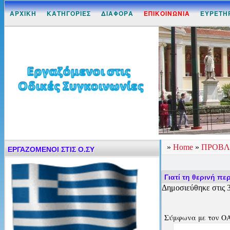
ΑΡΧΙΚΗ
ΚΑΤΗΓΟΡΙΕΣ
ΔΙΑΦΟΡΑ
ΕΠΙΚΟΙΝΩΝΙΑ
ΕΥΡΕΤΗ
»
Home
»
ΠΡΟΒΛ
ΕΡΓΑΖΟΜΕΝΟΙ ΣΤΙΣ Ο.ΣΥ
Γιατί τη θερινή πε
Δημοσιεύθηκε στις 3
Σύμφωνα με τον ΟΑΣ