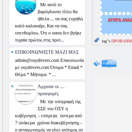
Με αυτό το
βαρύγδουπο τίτλο θα
ήθελα ... να σας ευχηθώ
ΑΡΘΡΑ ΑΝΑΔ
καλό καλοκαίρι. Και να σας
υπενθυμίσω. Ότι ο οασα δεν βγήκε
τυχαία πρώτος στις προτ...
tag"s
ΠΡΟΒΛΗΜ
ΕΠΙΚΟΙΝΩΝΗΣΤΕ ΜΑΖΙ ΜΑΣ
admin@osydrivers.com Επικοινωνία
με osydrivers.com Όνομα * Email *
Θέμα * Μήνυμα. * ...
Άρχισαν οι ....
προσφορές
Με την υπογραφή της
ΣΣΕ του ΟΣΥ η
κυβέρνηση - επiτρεψε ύστερα από
7 ολάκερα χρόνια διακυβέρνησης -
ο ανταγωνισμός να γίνει ισότιμος σε