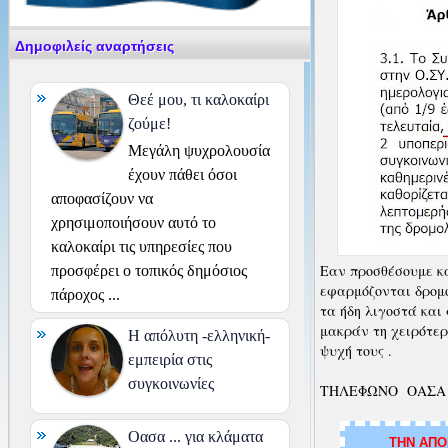
Δημοφιλείς αναρτήσεις
Θεέ μου, τι καλοκαίρι
ζούμε!
Μεγάλη ψυχρολουσία
έχουν πάθει όσοι
αποφασίζουν να
χρησιμοποιήσουν αυτό το
καλοκαίρι τις υπηρεσίες που
Εαν προσθέσουμε κα
προσφέρει ο τοπικός δημόσιος
εφαρμόζονται δρομ
πάροχος ...
τα ήδη λιγοστά και 
μακράν τη χειρότερ
H απόλυτη -ελληνική-
ψυχή τους .
εμπειρία στις
συγκοινωνίες
ΤΗΛΕΦΩΝΟ ΟΑΣΑ 11
Οασα ... για κλάματα
ΤΗΝ ΑΠΟ