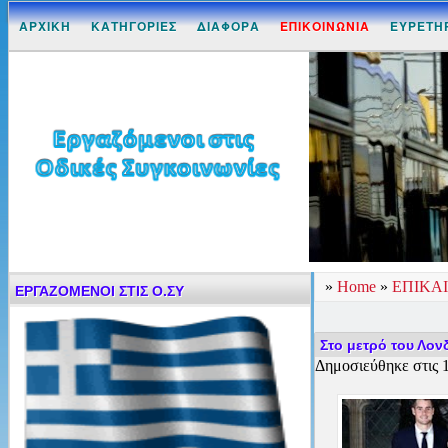
ΑΡΧΙΚΗ
ΚΑΤΗΓΟΡΙΕΣ
ΔΙΑΦΟΡΑ
ΕΠΙΚΟΙΝΩΝΙΑ
ΕΥΡΕΤΗ
»
Home
»
ΕΠΙΚΑ
ΕΡΓΑΖΟΜΕΝΟΙ ΣΤΙΣ Ο.ΣΥ
Στο μετρό του Λον
Δημοσιεύθηκε στις 1