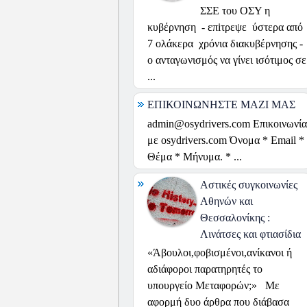
ΣΣΕ του ΟΣΥ η
κυβέρνηση - επiτρεψε ύστερα από
7 ολάκερα χρόνια διακυβέρνησης -
ο ανταγωνισμός να γίνει ισότιμος σε
...
ΕΠΙΚΟΙΝΩΝΗΣΤΕ ΜΑΖΙ ΜΑΣ
admin@osydrivers.com Επικοινωνία
με osydrivers.com Όνομα * Email *
Θέμα * Μήνυμα. * ...
Αστικές συγκοινωνίες
Αθηνών και
Θεσσαλονίκης :
Λινάτσες και φτιασίδια
«Άβουλοι,φοβισμένοι,ανίκανοι ή
αδιάφοροι παρατηρητές το
υπουργείο Μεταφορών;» Με
αφορμή δυο άρθρα που διάβασα