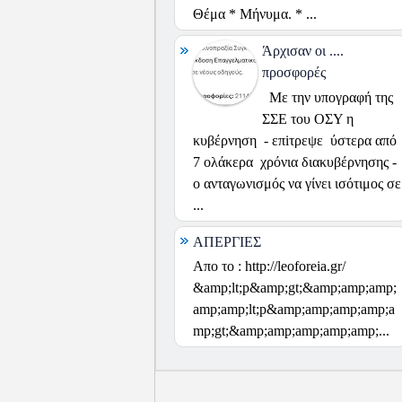
Θέμα * Μήνυμα. * ...
Άρχισαν οι ....
προσφορές
Με την υπογραφή της
ΣΣΕ του ΟΣΥ η
κυβέρνηση - επiτρεψε ύστερα από
7 ολάκερα χρόνια διακυβέρνησης -
ο ανταγωνισμός να γίνει ισότιμος σε
...
ΑΠΕΡΓΙΕΣ
Απο το : http://leoforeia.gr/
&amp;lt;p&amp;gt;&amp;amp;amp;
amp;amp;lt;p&amp;amp;amp;amp;a
mp;gt;&amp;amp;amp;amp;amp;...