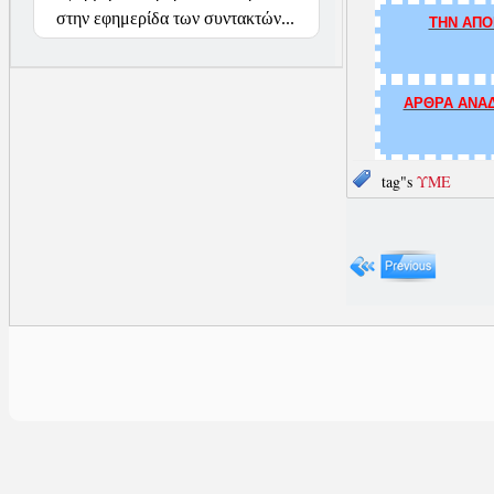
στην εφημερίδα των συντακτών...
ΤΗΝ ΑΠΟ
ΑΡΘΡΑ ΑΝΑΔ
tag"s
ΥΜΕ