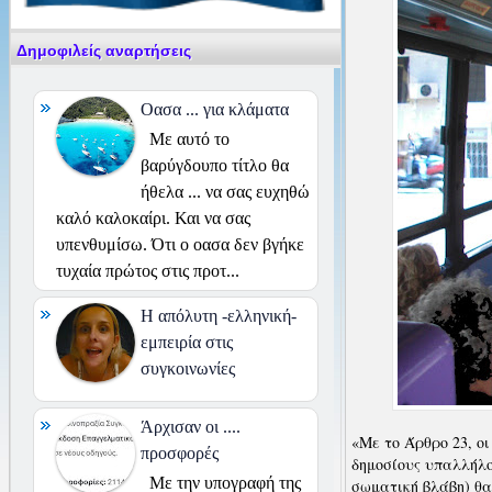
Δημοφιλείς αναρτήσεις
Οασα ... για κλάματα
Με αυτό το
βαρύγδουπο τίτλο θα
ήθελα ... να σας ευχηθώ
καλό καλοκαίρι. Και να σας
υπενθυμίσω. Ότι ο οασα δεν βγήκε
τυχαία πρώτος στις προτ...
H απόλυτη -ελληνική-
εμπειρία στις
συγκοινωνίες
Άρχισαν οι ....
«Με το Άρθρο 23, ο
προσφορές
δημοσίους υπαλλήλ
Με την υπογραφή της
σωματική βλάβη) θα