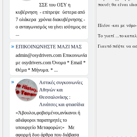
ποινές θα είναι ιδ
ΣΣΕ του ΟΣΥ η
κυβέρνηση - επiτρεψε ύστερα από
7 ολάκερα χρόνια διακυβέρνησης -
Πλέον -και με νόμο-
ο ανταγωνισμός να γίνει ισότιμος σε
...
Το γιατί ...το κατ
Γιαυτό πάψτε να α
ΕΠΙΚΟΙΝΩΝΗΣΤΕ ΜΑΖΙ ΜΑΣ
admin@osydrivers.com Επικοινωνία
με osydrivers.com Όνομα * Email *
Θέμα * Μήνυμα. * ...
Αστικές συγκοινωνίες
Αθηνών και
Θεσσαλονίκης :
Λινάτσες και φτιασίδια
«Άβουλοι,φοβισμένοι,ανίκανοι ή
αδιάφοροι παρατηρητές το
υπουργείο Μεταφορών;» Με
αφορμή δυο άρθρα που διάβασα