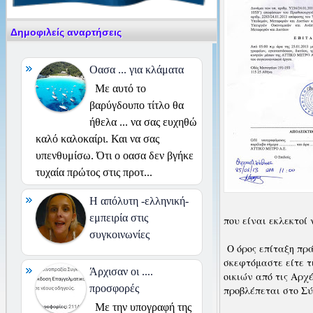
Δημοφιλείς αναρτήσεις
Οασα ... για κλάματα
Με αυτό το
βαρύγδουπο τίτλο θα
ήθελα ... να σας ευχηθώ
καλό καλοκαίρι. Και να σας
υπενθυμίσω. Ότι ο οασα δεν βγήκε
τυχαία πρώτος στις προτ...
H απόλυτη -ελληνική-
εμπειρία στις
που είναι εκλεκτοί 
συγκοινωνίες
Ο όρος επίταξη πρά
σκεφτόμαστε είτε τ
Άρχισαν οι ....
οικιών από τις Αρχ
προσφορές
προβλέπεται στο Σ
Με την υπογραφή της