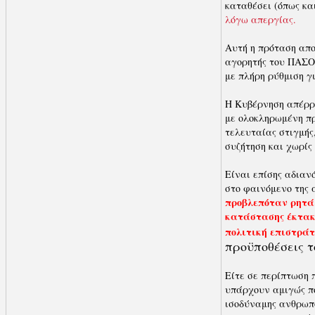
καταθέσει (όπως κα
λόγω απεργίας.
Αυτή η πρόταση απο
αγορητής του ΠΑΣΟΚ
με πλήρη ρύθμιση γι
Η Κυβέρνηση απέρρι
με ολοκληρωμένη πρ
τελευταίας στιγμής
συζήτηση και χωρίς
Είναι επίσης αδιαν
στο φαινόμενο της 
προβλεπόταν ρητά 
κατάστασης έκτακτ
πολιτική επιστράτ
προϋποθέσεις τ
Είτε σε περίπτωση 
υπάρ­χουν αμιγώς π
ισοδύναμης ανθρωπο