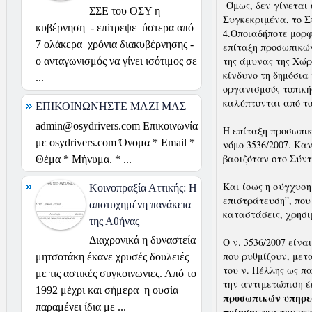
Όμως, δεν γίνεται
ΣΣΕ του ΟΣΥ η
Συγκεκριμένα, το Σ
κυβέρνηση - επiτρεψε ύστερα από
4.Οποιαδήποτε μορφ
7 ολάκερα χρόνια διακυβέρνησης -
επίταξη προσωπικώ
της άμυνας της Χώρ
ο ανταγωνισμός να γίνει ισότιμος σε
κίνδυνο τη δημόσια
...
οργανισμούς τοπική
καλύπτονται από το
ΕΠΙΚΟΙΝΩΝΗΣΤΕ ΜΑΖΙ ΜΑΣ
admin@osydrivers.com Επικοινωνία
Η επίταξη προσωπικ
με osydrivers.com Όνομα * Email *
νόμο 3536/2007. Καν
βασιζόταν στο Σύντ
Θέμα * Μήνυμα. * ...
Και ίσως η σύγχυση
Κοινοπραξία Αττικής: H
επιστράτευση”, που
αποτυχημένη πανάκεια
καταστάσεις, χρησιμ
της Αθήνας
Διαχρονικά η δυναστεία
Ο ν. 3536/2007 είν
που ρυθμίζουν, μετ
μητσοτάκη έκανε χρυσές δουλειές
του ν. Πέλλης ως π
με τις αστικές συγκοινωνιες. Από το
την αντιμετώπιση έ
1992 μέχρι και σήμερα η ουσία
προσωπικών υπηρε
παραμένει ίδια με ...
ποίησης
για την αν