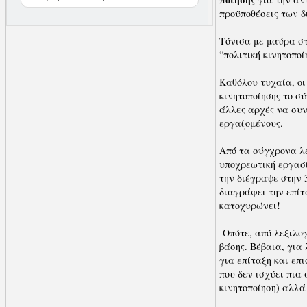
προϋ­ποθέσεις των 
Τόνισα με μαύρα στ
“πολιτική κινητοποί
Καθόλου τυχαία, οι
κινητοποίησης το σ
άλλες αρχές να συ
εργαζομένους.
Από τα σύγχρονα λε
υποχρεωτική εργασ
την διέγραψε στην 3
διαγράφει την επίτ
κατοχυρώνει!
Οπότε, από λεξιλογ
βάσης. Βέβαια, για
για επίταξη και επ
που δεν ισχύει πια
κινητοποίηση) αλλά