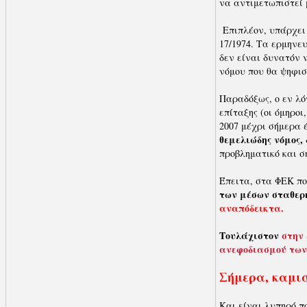
να αντιμετωπιστεί 
Επιπλέον, υπάρχει 
17/1974. Τα ερμη­νε
δεν είναι δυνατόν 
νόμου που θα ψηφισ
Παραδόξως, ο εν λόγ
επίταξης (οι όμηροι
2007 μέχρι σήμερα
θεμελιώδης νόμος, 
προβληματικό και σ
Έπειτα, στα ΦΕΚ π
των μέσων σταθερ
αναπόδεικτα.
Τουλάχιστον
στην 
ανεφοδιασμού των
Σήμερα, καμιά
Και είναι λυπηρό π