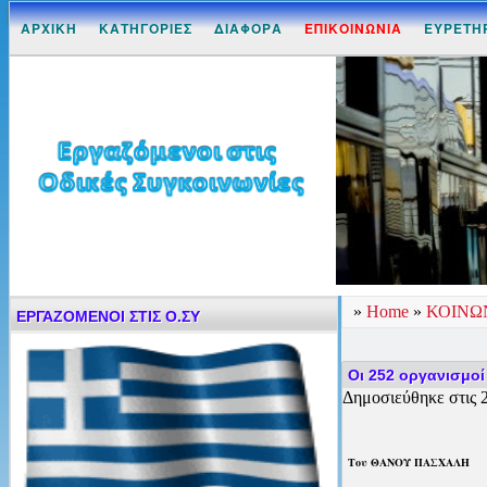
ΑΡΧΙΚΗ
ΚΑΤΗΓΟΡΙΕΣ
ΔΙΑΦΟΡΑ
ΕΠΙΚΟΙΝΩΝΙΑ
ΕΥΡΕΤΗ
»
Home
»
ΚΟΙΝΩ
ΕΡΓΑΖΟΜΕΝΟΙ ΣΤΙΣ Ο.ΣΥ
Οι 252 οργανισμο
Δημοσιεύθηκε στις 2
Του ΘΑΝΟΥ ΠΑΣΧΑΛΗ