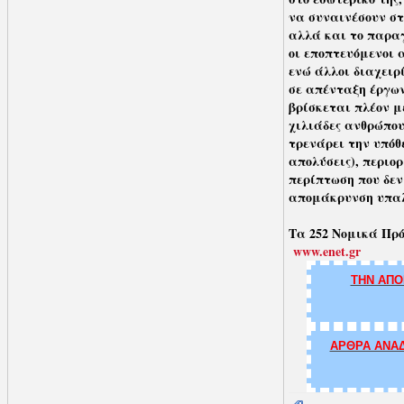
να συναινέσουν στ
αλλά και το παραγ
οι εποπτευόμενοι 
ενώ άλλοι διαχειρ
σε απένταξη έργων
βρίσκεται πλέον μ
χιλιάδες ανθρώπου
τρενάρει την υπόθ
απολύσεις), περιο
περίπτωση που δεν
απομάκρυνση υπαλλ
Τα 252 Νομικά Πρό
www.enet.gr
ΤΗΝ ΑΠΟ
ΑΡΘΡΑ ΑΝΑΔ