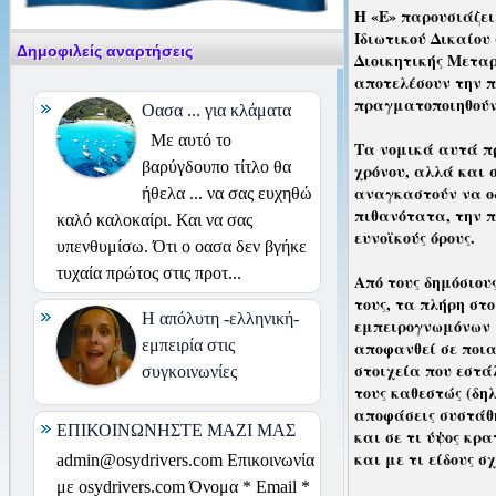
Η «Ε» παρουσιάζει
Ιδιωτικού Δικαίου
Δημοφιλείς αναρτήσεις
Διοικητικής Μετα
αποτελέσουν την π
πραγματοποιηθού
Οασα ... για κλάματα
Με αυτό το
Τα νομικά αυτά π
βαρύγδουπο τίτλο θα
χρόνου, αλλά και 
αναγκαστούν να οδ
ήθελα ... να σας ευχηθώ
πιθανότατα, την 
καλό καλοκαίρι. Και να σας
ευνοϊκούς όρους.
υπενθυμίσω. Ότι ο οασα δεν βγήκε
τυχαία πρώτος στις προτ...
Από τους δημόσιου
τους, τα πλήρη στ
H απόλυτη -ελληνική-
εμπειρογνωμόνων μ
εμπειρία στις
αποφανθεί σε ποια
στοιχεία που εστά
συγκοινωνίες
τους καθεστώς (δη
αποφάσεις συστάθη
ΕΠΙΚΟΙΝΩΝΗΣΤΕ ΜΑΖΙ ΜΑΣ
και σε τι ύψος κρ
και με τι είδους σ
admin@osydrivers.com Επικοινωνία
με osydrivers.com Όνομα * Email *