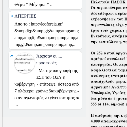
Πελατεία ΠΑΣΟΚ κ
Θέμα * Μήνυμα. * ...
Οι περισσότεροι α
συστάθηκαν κυρίως
ΑΠΕΡΓΙΕΣ
κυβερνήσεων του Π
Απο το : http://leoforeia.gr/
περιπτώσεις είχε 
έργο τους χαρακτη
&amp;lt;p&amp;gt;&amp;amp;amp;
Εντούτοις, ανάμεσ
amp;amp;lt;p&amp;amp;amp;amp;a
την εκπαίδευση, τ
mp;gt;&amp;amp;amp;amp;amp;...
Οι 252 αυτοί οργα
Άρχισαν οι ....
αριθμεί συνολικά 
προσφορές
υπουργεία. Οι περ
ασφαλιστικά ταμεί
Με την υπογραφή της
ανώνυμες εταιρείες
ΣΣΕ του ΟΣΥ η
απασχολούν μερικέ
κυβέρνηση - επiτρεψε ύστερα από
Αγροτικής Ανάπτυξ
7 ολάκερα χρόνια διακυβέρνησης -
Υποδομών, Υγείας 
ο ανταγωνισμός να γίνει ισότιμος σε
ότι μόνο σε δημοτι
555 οι 114, δηλαδή
...
Η απόφαση της κυβ
4.000 απομακρύνσε
στο εσωτερικό της