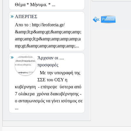
Θέμα * Μήνυμα. * ...
ΑΠΕΡΓΙΕΣ
Απο το : http://leoforeia.gr/
&amp;lt;p&amp;gt;&amp;amp;amp;
amp;amp;lt;p&amp;amp;amp;amp;a
mp;gt;&amp;amp;amp;amp;amp;...
Άρχισαν οι ....
προσφορές
Με την υπογραφή της
ΣΣΕ του ΟΣΥ η
κυβέρνηση - επiτρεψε ύστερα από
7 ολάκερα χρόνια διακυβέρνησης -
ο ανταγωνισμός να γίνει ισότιμος σε
...