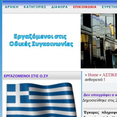
ΑΡΧΙΚΗ
ΚΑΤΗΓΟΡΙΕΣ
ΔΙΑΦΟΡΑ
ΕΠΙΚΟΙΝΩΝΙΑ
ΕΥΡΕΤΗ
»
Home
»
ΑΣΤΙΚ
ΕΡΓΑΖΟΜΕΝΟΙ ΣΤΙΣ Ο.ΣΥ
ανθυγιεινό !
Δεν υπογράφει ο κ.
Δημοσιεύθηκε στις 2
Έγκυρες πληροφο