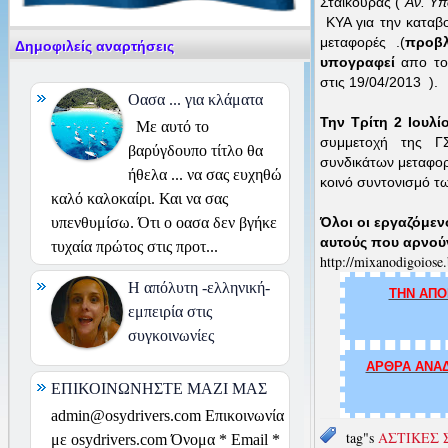
Σταικούρας (
Αν. Υ
ΚΥΑ για την καταβο
μεταφορές .(
προβλ
Δημοφιλείς αναρτήσεις
υπογραφεί
απο το
στις 19/04/2013 ).
Οασα ... για κλάματα
Την Τρίτη 2 Ιουλί
Με αυτό το
συμμετοχή της Γ
βαρύγδουπο τίτλο θα
συνδικάτων μεταφορ
ήθελα ... να σας ευχηθώ
κοινό συντονισμό τ
καλό καλοκαίρι. Και να σας
Όλοι οι εργαζόμεν
υπενθυμίσω. Ότι ο οασα δεν βγήκε
αυτούς που αρνού
τυχαία πρώτος στις προτ...
http://mixanodigoiose.
H απόλυτη -ελληνική-
ΤΗΝ ΑΠΟ
εμπειρία στις
συγκοινωνίες
ΑΡΘΡΑ ΑΝΑΔ
ΕΠΙΚΟΙΝΩΝΗΣΤΕ ΜΑΖΙ ΜΑΣ
admin@osydrivers.com Επικοινωνία
tag"s
ΑΣΤΙΚΕΣ 
με osydrivers.com Όνομα * Email *