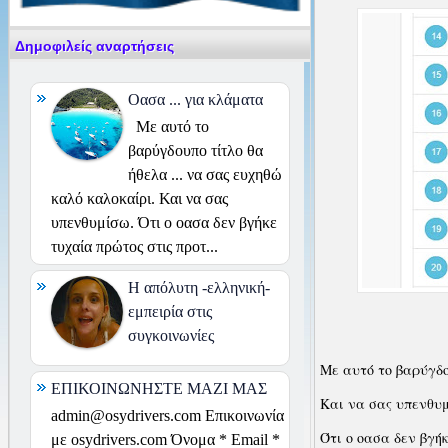
Δημοφιλείς αναρτήσεις
Οασα ... για κλάματα
Με αυτό το
βαρύγδουπο τίτλο θα
ήθελα ... να σας ευχηθώ
καλό καλοκαίρι. Και να σας
υπενθυμίσω. Ότι ο οασα δεν βγήκε
τυχαία πρώτος στις προτ...
H απόλυτη -ελληνική-
εμπειρία στις
συγκοινωνίες
Με αυτό το βαρύγδο
ΕΠΙΚΟΙΝΩΝΗΣΤΕ ΜΑΖΙ ΜΑΣ
Και να σας υπενθυ
admin@osydrivers.com Επικοινωνία
Ότι ο οασα δεν βγή
με osydrivers.com Όνομα * Email *