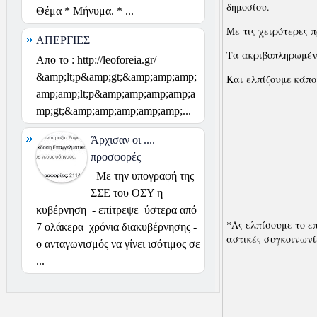
δημοσίου.
Θέμα * Μήνυμα. * ...
Με τις χειρότερες 
ΑΠΕΡΓΙΕΣ
Τα ακριβοπληρωμέν
Απο το : http://leoforeia.gr/
&amp;lt;p&amp;gt;&amp;amp;amp;
Και ελπίζουμε κάπο
amp;amp;lt;p&amp;amp;amp;amp;a
mp;gt;&amp;amp;amp;amp;amp;...
Άρχισαν οι ....
προσφορές
Με την υπογραφή της
ΣΣΕ του ΟΣΥ η
κυβέρνηση - επiτρεψε ύστερα από
*Ας ελπίσουμε το ε
7 ολάκερα χρόνια διακυβέρνησης -
αστικές συγκοινων
ο ανταγωνισμός να γίνει ισότιμος σε
...