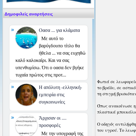
Δημοφιλείς αναρτήσεις
Οασα ... για κλάματα
Με αυτό το
βαρύγδουπο τίτλο θα
ήθελα ... να σας ευχηθώ
καλό καλοκαίρι. Και να σας
υπενθυμίσω. Ότι ο οασα δεν βγήκε
τυχαία πρώτος στις προτ...
Φωτιά σε λεωφορείο
το βράδυ, σε αστικ
H απόλυτη -ελληνική-
τη στιγμή βρισκότα
εμπειρία στις
συγκοινωνίες
Όπως ανακοίνωσε η 
πλαστικά μπουκάλια
Άρχισαν οι ....
Ο οδηγός αντιλήφθη
προσφορές
του υγρού. Το λεωφ
Με την υπογραφή της