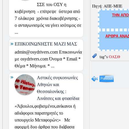
ΣΣΕ του ΟΣΥ η
Πηγή: ΑΠΕ-ΜΠΕ
κυβέρνηση - επiτρεψε ύστερα από
ΤΗΝ ΑΠΟ
7 ολάκερα χρόνια διακυβέρνησης -
ο ανταγωνισμός να γίνει ισότιμος σε
...
ΑΡΘΡΑ ΑΝΑΔ
ΕΠΙΚΟΙΝΩΝΗΣΤΕ ΜΑΖΙ ΜΑΣ
admin@osydrivers.com Επικοινωνία
tag"s
ΟΑΣΘ
με osydrivers.com Όνομα * Email *
Θέμα * Μήνυμα. * ...
Αστικές συγκοινωνίες
Αθηνών και
Θεσσαλονίκης :
Λινάτσες και φτιασίδια
«Άβουλοι,φοβισμένοι,ανίκανοι ή
αδιάφοροι παρατηρητές το
υπουργείο Μεταφορών;» Με
αφορμή δυο άρθρα που διάβασα