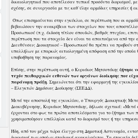
δικαιολογητικά που αποτέλεσαν τυπικά προσόντα διορισμού, με
σχέσης, σε συνεργασία με τις καθ΄ύλην αρμόδιες υπηρεσίες ή ε
Όπως επισημαίνεται στην εγκύκλιο, σε περίπτωση που οι αρμόδ
βεβαιώσουν την ανακρίβεια των στοιχείων που τους αποστέλλον
Προσωπικού (π.χ. έκδοση τίτλου σπουδών, βαθμός πτυχίου, επιτυ
περίπτωση που τα στοιχεία δεν είναι τα απαιτούμενα από την ο
Διευθύνσεις Διοικητικού – Προσωπικού θα πρέπει να προβούν σ
υπαλλήλων με επαρκώς αιτιολογημένη απόφαση από την οποία θ
υποβοήθηση της παρανομίας.
ζήτησε ν
Επίσης, στην περίπτωση αυτή, ο Κυριάκος Μητσοτάκης
τυχόν πειθαρχικών ευθυνών των οργάνων διοίκησης που είχ
παράνομη πράξη
. Σημειώνεται ότι την εφαρμογή της εγκυκλί
– Ελεγκτών Δημόσιας Διοίκησης (ΣΕΕΔΔ).
Μετά την αποστολή της εγκυκλίου, ο Υπουργός Διοικητικής Μετ
Διακυβέρνησης, Κυριάκος Μητσοτάκης, δήλωσε σχετικά: «Μετά 
έρχονται στο φως τα πρώτα αποτελέσματα για το ζήτημα των 
χρησιμοποίησαν υπάλληλοι κατά το διορισμό τους ή την υπηρεσι
Ήδη, από τον μέχρι τώρα έλεγχο στη Δημοτική Αστυνομία, εντοπ
διορισμοί των οποίων σταδιακά ανακαλούνται. Τα στοιχεία δε