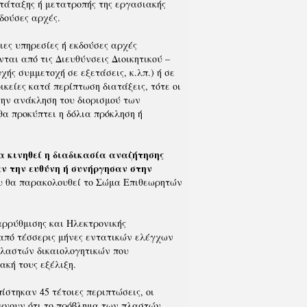
τάταξης ή μετατροπής της εργασιακής
κδούσες αρχές.
ιες υπηρεσίες ή εκδούσες αρχές
ται από τις Διευθύνσεις Διοικητικού –
χής συμμετοχή σε εξετάσεις, κ.λπ.) ή σε
ικείες κατά περίπτωση διατάξεις, τότε οι
την ανάκληση του διορισμού των
α προκύπτει η δόλια πρόκληση ή
α κινηθεί η διαδικασία αναζήτησης
αν την ευθύνη ή συνήργησαν στην
ου θα παρακολουθεί το Σώμα Επιθεωρητών
αρρύθμισης και Ηλεκτρονικής
από τέσσερις μήνες εντατικών ελέγχων
πλαστών δικαιολογητικών που
ακή τους εξέλιξη.
ίστηκαν 45 τέτοιες περιπτώσεις, οι
ίχνουν ότι το πρόβλημα των πλαστών