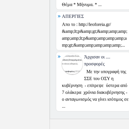
Θέμα * Μήνυμα. * ...
ΑΠΕΡΓΙΕΣ
Απο το : http://leoforeia.gr/
&amp;lt;p&amp;gt;&amp;amp;amp;
amp;amp;lt;p&amp;amp;amp;amp;a
mp;gt;&amp;amp;amp;amp;amp;...
Άρχισαν οι ....
προσφορές
Με την υπογραφή της
ΣΣΕ του ΟΣΥ η
κυβέρνηση - επiτρεψε ύστερα από
7 ολάκερα χρόνια διακυβέρνησης -
ο ανταγωνισμός να γίνει ισότιμος σε
...