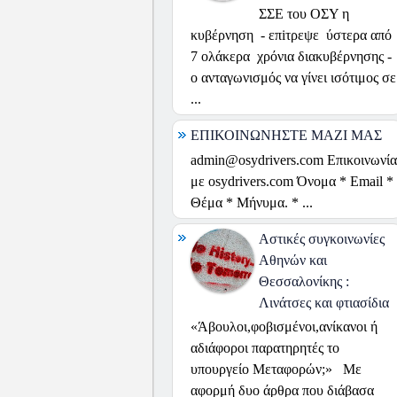
ΣΣΕ του ΟΣΥ η
κυβέρνηση - επiτρεψε ύστερα από
7 ολάκερα χρόνια διακυβέρνησης -
ο ανταγωνισμός να γίνει ισότιμος σε
...
ΕΠΙΚΟΙΝΩΝΗΣΤΕ ΜΑΖΙ ΜΑΣ
admin@osydrivers.com Επικοινωνία
με osydrivers.com Όνομα * Email *
Θέμα * Μήνυμα. * ...
Αστικές συγκοινωνίες
Αθηνών και
Θεσσαλονίκης :
Λινάτσες και φτιασίδια
«Άβουλοι,φοβισμένοι,ανίκανοι ή
αδιάφοροι παρατηρητές το
υπουργείο Μεταφορών;» Με
αφορμή δυο άρθρα που διάβασα