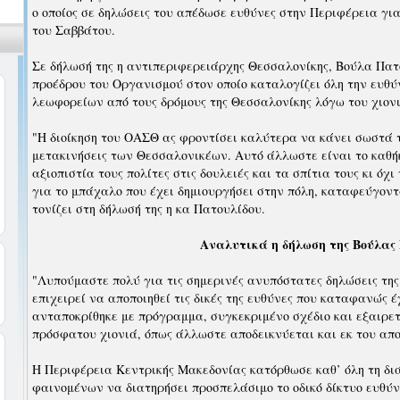
ο οποίος σε δηλώσεις του απέδωσε ευθύνες στην Περιφέρεια γι
του Σαββάτου.
Σε δήλωσή της η αντιπεριφερειάρχης Θεσσαλονίκης, Βούλα Πατ
προέδρου του Οργανισμού στον οποίο καταλογίζει όλη την ευθύ
λεωφορείων από τους δρόμους της Θεσσαλονίκης λόγω του χιον
"Η διοίκηση του ΟΑΣΘ ας φροντίσει καλύτερα να κάνει σωστά τ
μετακινήσεις των Θεσσαλονικέων. Αυτό άλλωστε είναι το καθή
αξιοπιστία τους πολίτες στις δουλειές και τα σπίτια τους κι όχ
για το μπάχαλο που έχει δημιουργήσει στην πόλη, καταφεύγον
τονίζει στη δήλωσή της η κα Πατουλίδου.
Αναλυτικά η δήλωση της Βούλας
"Λυπούμαστε πολύ για τις σημερινές ανυπόστατες δηλώσεις της 
επιχειρεί να αποποιηθεί τις δικές της ευθύνες που καταφανώς 
ανταποκρίθηκε με πρόγραμμα, συγκεκριμένο σχέδιο και εξαιρετ
πρόσφατου χιονιά, όπως άλλωστε αποδεικνύεται και εκ του απ
Η Περιφέρεια Κεντρικής Μακεδονίας κατόρθωσε καθ’ όλη τη δ
φαινομένων να διατηρήσει προσπελάσιμο το οδικό δίκτυο ευθύν