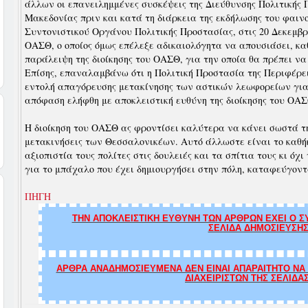
άλλων οι επανειλημμένες συσκέψεις της Διεύθυνσης Πολιτικής 
Μακεδονίας πριν και κατά τη διάρκεια της εκδήλωσης του φαιν
Συντονιστικού Οργάνου Πολιτικής Προστασίας, στις 20 Δεκεμβρί
ΟΑΣΘ, ο οποίος όμως επέλεξε αδικαιολόγητα να απουσιάσει, κα
παράλειψη της διοίκησης του ΟΑΣΘ, για την οποία θα πρέπει να
Επίσης, επαναλαμβάνω ότι η Πολιτική Προστασία της Περιφέρε
εντολή απαγόρευσης μετακίνησης των αστικών λεωφορείων για 
απόφαση ελήφθη με αποκλειστική ευθύνη της διοίκησης του ΟΑΣ
Η διοίκηση του ΟΑΣΘ ας φροντίσει καλύτερα να κάνει σωστά τη
μετακινήσεις των Θεσσαλονικέων. Αυτό άλλωστε είναι το καθή
αξιοπιστία τους πολίτες στις δουλειές και τα σπίτια τους κι όχ
για το μπάχαλο που έχει δημιουργήσει στην πόλη, καταφεύγον
ΠΗΓΗ
ΤΗΝ ΑΠΟΚΛΕΙΣΤΙΚΗ ΕΥΘΥΝΗ ΤΩΝ ΑΡΘΡΩΝ ΕΧΕΙ Ο ΣΥ
ΣΕΛΙΔΑ ΔΗΜΟΣΙΕΥΣΗΣ
ΑΡΘΡΑ ΑΝΑΔΗΜΟΣΙΕΥΜΕΝΑ ΔΕΝ ΕΙΝΑΙ ΑΠΑΡΑΙΤΗΤΟ ΝΑ Τ
ΔΙΑΧΕΙΡΙΣΤΩΝ ΤΗΣ ΣΕΛΙΔΑ