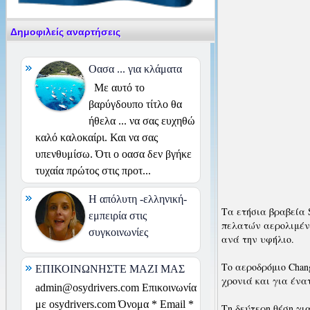
Δημοφιλείς αναρτήσεις
Οασα ... για κλάματα
Με αυτό το
βαρύγδουπο τίτλο θα
ήθελα ... να σας ευχηθώ
καλό καλοκαίρι. Και να σας
υπενθυμίσω. Ότι ο οασα δεν βγήκε
τυχαία πρώτος στις προτ...
H απόλυτη -ελληνική-
Τα ετήσια βραβεία S
εμπειρία στις
πελατών αερολιμένω
συγκοινωνίες
ανά την υφήλιο.
Το αεροδρόμιο Chan
ΕΠΙΚΟΙΝΩΝΗΣΤΕ ΜΑΖΙ ΜΑΣ
χρονιά και για ένα
admin@osydrivers.com Επικοινωνία
με osydrivers.com Όνομα * Email *
Τη δεύτερη θέση για