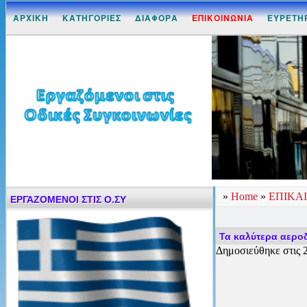
ΑΡΧΙΚΗ
ΚΑΤΗΓΟΡΙΕΣ
ΔΙΑΦΟΡΑ
ΕΠΙΚΟΙΝΩΝΙΑ
ΕΥΡΕΤΗ
»
Home
»
ΕΠΙΚΑ
ΕΡΓΑΖΟΜΕΝΟΙ ΣΤΙΣ Ο.ΣΥ
Τα καλύτερα αεροδ
Δημοσιεύθηκε στις 2