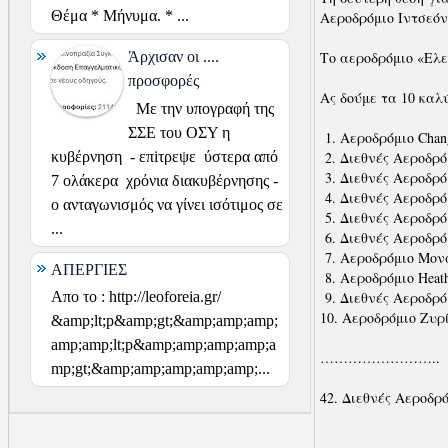
Θέμα * Μήνυμα. * ...
Αεροδρόμιο Ιντσεόν
Τo αεροδρόμιο «Ελε
Άρχισαν οι ....
προσφορές
Ας δούμε τα 10 καλ
Με την υπογραφή της
ΣΣΕ του ΟΣΥ η
1. Αεροδρόμιο Chan
κυβέρνηση - επiτρεψε ύστερα από
2. Διεθνές Αεροδρό
3. Διεθνές Αεροδρό
7 ολάκερα χρόνια διακυβέρνησης -
4. Διεθνές Αεροδρό
ο ανταγωνισμός να γίνει ισότιμος σε
5. Διεθνές Αεροδρό
...
6. Διεθνές Αεροδρό
7. Αεροδρόμιο Μον
ΑΠΕΡΓΙΕΣ
8. Αεροδρόμιο Heat
Απο το : http://leoforeia.gr/
9. Διεθνές Αεροδρόμ
10. Αεροδρόμιο Ζυρ
&amp;lt;p&amp;gt;&amp;amp;amp;
amp;amp;lt;p&amp;amp;amp;amp;a
……………………..
mp;gt;&amp;amp;amp;amp;amp;...
42. Διεθνές Αεροδρ