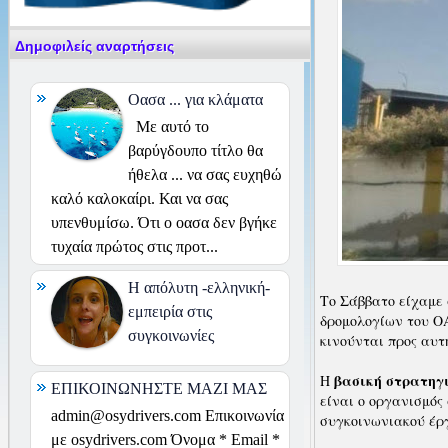
Δημοφιλείς αναρτήσεις
Οασα ... για κλάματα
Με αυτό το
βαρύγδουπο τίτλο θα
ήθελα ... να σας ευχηθώ
καλό καλοκαίρι. Και να σας
υπενθυμίσω. Ότι ο οασα δεν βγήκε
τυχαία πρώτος στις προτ...
H απόλυτη -ελληνική-
Το Σάββατο είχαμε 
εμπειρία στις
δρομολογίων του ΟΑ
συγκοινωνίες
κινούνται προς αυτ
βασική στρατηγι
Η
ΕΠΙΚΟΙΝΩΝΗΣΤΕ ΜΑΖΙ ΜΑΣ
είναι ο οργανισμός
admin@osydrivers.com Επικοινωνία
συγκοινωνιακού έρ
με osydrivers.com Όνομα * Email *