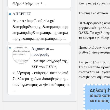
Και η αρχή έγινε μ
Θέμα * Μήνυμα. * ...
Το επόμενο στάδιο 
ΑΠΕΡΓΙΕΣ
Απο το : http://leoforeia.gr/
Οι πληροφορίες ανα
&amp;lt;p&amp;gt;&amp;amp;amp;
γερμανικές, γαλλικ
ΟΑΣΘ. Το σχέδιο πρ
amp;amp;lt;p&amp;amp;amp;amp;a
το κέντρο της πόλης
mp;gt;&amp;amp;amp;amp;amp;...
Πρακτικά όμως αυτό
Άρχισαν οι ....
διεθνείς διαγωνισ
προσφορές
Με την υπογραφή της
Στο μεταξύ εντός τ
Τα τελευταία κρούσ
ΣΣΕ του ΟΣΥ η
ακούγεται ότι έχου
κυβέρνηση - επiτρεψε ύστερα από
ακούμε δεν σηκώνου
7 ολάκερα χρόνια διακυβέρνησης -
ο ανταγωνισμός να γίνει ισότιμος σε
Δηλαδή έτ
...
ιδιωτικοπ
κάποιους 