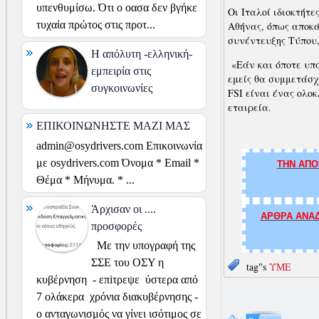
υπενθυμίσω. Ότι ο οασα δεν βγήκε
Οι Ιταλοί ιδιοκτήτε
τυχαία πρώτος στις προτ...
Αθήνας, όπως αποκά
συνέντευξης Τύπου,
H απόλυτη -ελληνική-
«Εάν και όποτε υπά
εμπειρία στις
εμείς θα συμμετάσχ
συγκοινωνίες
FSI είναι ένας ολοκ
εταιρεία.
ΕΠΙΚΟΙΝΩΝΗΣΤΕ ΜΑΖΙ ΜΑΣ
admin@osydrivers.com Επικοινωνία
με osydrivers.com Όνομα * Email *
ΤΗΝ ΑΠΟ
Θέμα * Μήνυμα. * ...
Άρχισαν οι ....
ΑΡΘΡΑ ΑΝΑΔ
προσφορές
Με την υπογραφή της
ΣΣΕ του ΟΣΥ η
tag"s
ΥΜΕ
κυβέρνηση - επiτρεψε ύστερα από
7 ολάκερα χρόνια διακυβέρνησης -
ο ανταγωνισμός να γίνει ισότιμος σε