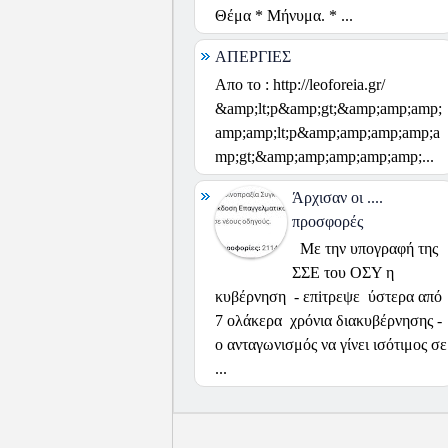
Θέμα * Μήνυμα. * ...
ΑΠΕΡΓΙΕΣ
Απο το : http://leoforeia.gr/
&amp;lt;p&amp;gt;&amp;amp;amp;
amp;amp;lt;p&amp;amp;amp;amp;a
mp;gt;&amp;amp;amp;amp;amp;...
Άρχισαν οι ....
προσφορές
Με την υπογραφή της
ΣΣΕ του ΟΣΥ η
κυβέρνηση - επiτρεψε ύστερα από
7 ολάκερα χρόνια διακυβέρνησης -
ο ανταγωνισμός να γίνει ισότιμος σε
...