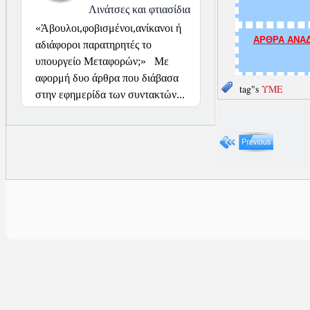
Λινάτσες και φτιασίδια
«Άβουλοι,φοβισμένοι,ανίκανοι ή
ΑΡΘΡΑ ΑΝΑΔ
αδιάφοροι παρατηρητές το
υπουργείο Μεταφορών;» Με
αφορμή δυο άρθρα που διάβασα
tag"s
ΥΜΕ
στην εφημερίδα των συντακτών...