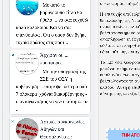
κυκλοφορία, υψηλή 
Με αυτό το
βαρύγδουπο τίτλο θα
Η επιτυχής επιθεώρ
θεμελίωσης της Yut
ήθελα ... να σας ευχηθώ
ενσωματώνει ειδικέ
καλό καλοκαίρι. Και να σας
βελτιστοποιημένο 
υπενθυμίσω. Ότι ο οασα δεν βγήκε
αναπλήρωση ενέργε
τυχαία πρώτος στις προτ...
κόστους λειτουργία
εξυπηρέτησης ενισ
Άρχισαν οι ....
Τα 125 νέα λεωφορε
προσφορές
μειώνουν σημαντικά
Με την υπογραφή της
οικολογίας των αρχ
ΣΣΕ του ΟΣΥ η
βελτιώνοντας τη συ
κυβέρνηση - επiτρεψε ύστερα από
κλάδου. Αυτή η επι
δύναμη της κινεζικ
7 ολάκερα χρόνια διακυβέρνησης -
ο ανταγωνισμός να γίνει ισότιμος σε
...
Αστικές συγκοινωνίες
Αθηνών και
ΤΗΝ ΑΠΟ
Θεσσαλονίκης :