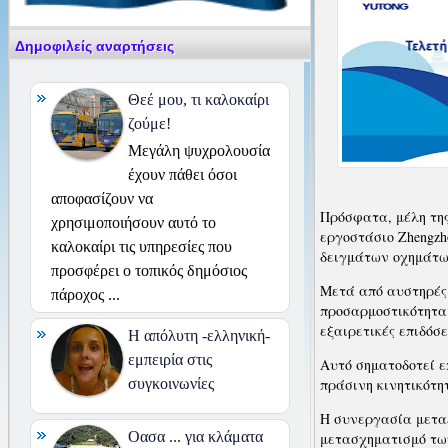
Δημοφιλείς αναρτήσεις
Θεέ μου, τι καλοκαίρι
ζούμε!
Μεγάλη ψυχρολουσία
έχουν πάθει όσοι
αποφασίζουν να
Πρόσφατα, μέλη της
χρησιμοποιήσουν αυτό το
εργοστάσιο Zhengzh
καλοκαίρι τις υπηρεσίες που
δειγμάτων οχημάτω
προσφέρει ο τοπικός δημόσιος
Μετά από αυστηρές 
πάροχος ...
προσαρμοστικότητα 
εξαιρετικές επιδόσ
H απόλυτη -ελληνική-
εμπειρία στις
Αυτό σηματοδοτεί ε
πράσινη κινητικότη
συγκοινωνίες
Η συνεργασία μεταξ
Οασα ... για κλάματα
μετασχηματισμό των