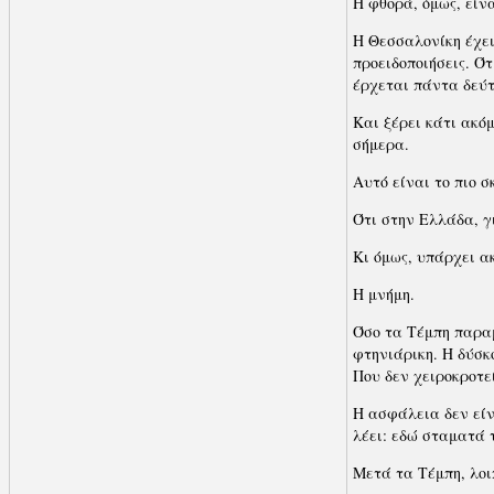
Η φθορά, όμως, είν
Η Θεσσαλονίκη έχει
προειδοποιήσεις. Ό
έρχεται πάντα δεύτ
Και ξέρει κάτι ακό
σήμερα.
Αυτό είναι το πιο 
Ότι στην Ελλάδα, γ
Κι όμως, υπάρχει α
Η μνήμη.
Όσο τα Τέμπη παραμ
φτηνιάρικη. Η δύσκ
Που δεν χειροκροτε
Η ασφάλεια δεν είν
λέει: εδώ σταματά 
Μετά τα Τέμπη, λοι