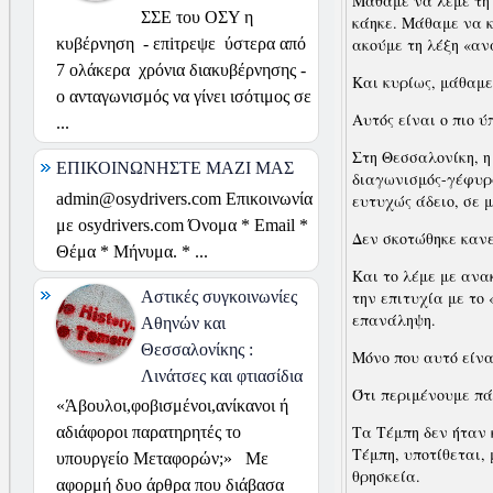
Μάθαμε να λέμε τη 
ΣΣΕ του ΟΣΥ η
κάηκε. Μάθαμε να κ
ακούμε τη λέξη «α
κυβέρνηση - επiτρεψε ύστερα από
7 ολάκερα χρόνια διακυβέρνησης -
Και κυρίως, μάθαμ
ο ανταγωνισμός να γίνει ισότιμος σε
Αυτός είναι ο πιο ύ
...
Στη Θεσσαλονίκη, η
ΕΠΙΚΟΙΝΩΝΗΣΤΕ ΜΑΖΙ ΜΑΣ
διαγωνισμός-γέφυρα
admin@osydrivers.com Επικοινωνία
ευτυχώς άδειο, σε 
με osydrivers.com Όνομα * Email *
Δεν σκοτώθηκε κανε
Θέμα * Μήνυμα. * ...
Και το λέμε με ανα
Αστικές συγκοινωνίες
την επιτυχία με το 
επανάληψη.
Αθηνών και
Θεσσαλονίκης :
Μόνο που αυτό είνα
Λινάτσες και φτιασίδια
Ότι περιμένουμε π
«Άβουλοι,φοβισμένοι,ανίκανοι ή
Τα Τέμπη δεν ήταν 
αδιάφοροι παρατηρητές το
Τέμπη, υποτίθεται,
υπουργείο Μεταφορών;» Με
θρησκεία.
αφορμή δυο άρθρα που διάβασα