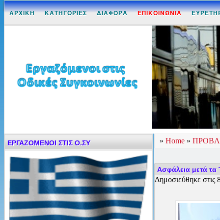
ΑΡΧΙΚΗ
ΚΑΤΗΓΟΡΙΕΣ
ΔΙΑΦΟΡΑ
ΕΠΙΚΟΙΝΩΝΙΑ
ΕΥΡΕΤΗ
»
Home
»
ΠΡΟΒΛ
ΕΡΓΑΖΟΜΕΝΟΙ ΣΤΙΣ Ο.ΣΥ
Ασφάλεια μετά τα 
Δημοσιεύθηκε στις 8