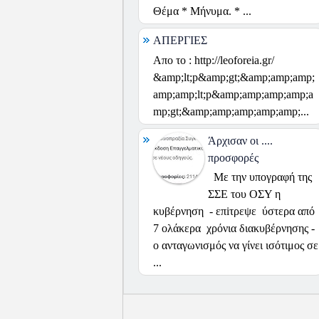
Θέμα * Μήνυμα. * ...
ΑΠΕΡΓΙΕΣ
Απο το : http://leoforeia.gr/
&amp;lt;p&amp;gt;&amp;amp;amp;
amp;amp;lt;p&amp;amp;amp;amp;a
mp;gt;&amp;amp;amp;amp;amp;...
Άρχισαν οι ....
προσφορές
Με την υπογραφή της
ΣΣΕ του ΟΣΥ η
κυβέρνηση - επiτρεψε ύστερα από
7 ολάκερα χρόνια διακυβέρνησης -
ο ανταγωνισμός να γίνει ισότιμος σε
...