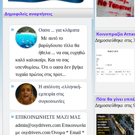
Δημοφιλείς αναρτήσεις
Οασα ... για κλάματα
Κοινοπραξία Αττικ
Με αυτό το
Δημοσιεύθηκε στις 3
βαρύγδουπο τίτλο θα
ήθελα ... να σας ευχηθώ
καλό καλοκαίρι. Και να σας
υπενθυμίσω. Ότι ο οασα δεν βγήκε
τυχαία πρώτος στις προτ...
H απόλυτη -ελληνική-
εμπειρία στις
Πότε θα γίνει επι
συγκοινωνίες
Δημοσιεύθηκε στις 9
ΕΠΙΚΟΙΝΩΝΗΣΤΕ ΜΑΖΙ ΜΑΣ
admin@osydrivers.com Επικοινωνία
με osydrivers.com Όνομα * Email *