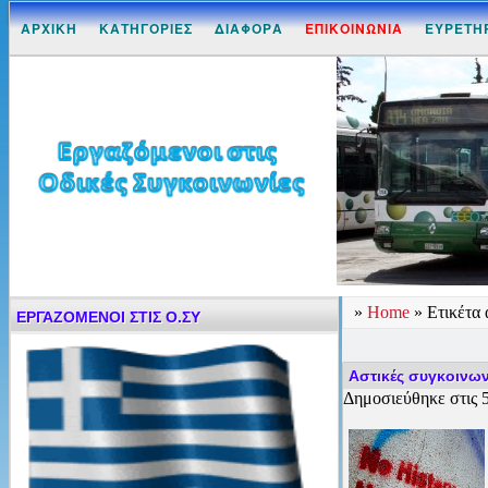
ΑΡΧΙΚΗ
ΚΑΤΗΓΟΡΙΕΣ
ΔΙΑΦΟΡΑ
ΕΠΙΚΟΙΝΩΝΙΑ
ΕΥΡΕΤΗ
»
Home
» Ετικέτα
ΕΡΓΑΖΟΜΕΝΟΙ ΣΤΙΣ Ο.ΣΥ
Αστικές συγκοινων
Δημοσιεύθηκε στις 5