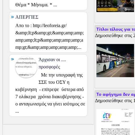
Θέμα * Μήνυμα. * ...
ΑΠΕΡΓΙΕΣ
Απο το : http://leoforeia.gr/
Τίτλοι τέλους για
&amp;lt;p&amp;gt;&amp;amp;amp;
Δημοσιεύθηκε στις 2
amp;amp;lt;p&amp;amp;amp;amp;a
mp;gt;&amp;amp;amp;amp;amp;...
Άρχισαν οι ....
προσφορές
Με την υπογραφή της
ΣΣΕ του ΟΣΥ η
κυβέρνηση - επiτρεψε ύστερα από
Το αφήγημα δεν αρ
7 ολάκερα χρόνια διακυβέρνησης -
Δημοσιεύθηκε στις 1
ο ανταγωνισμός να γίνει ισότιμος σε
...