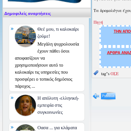
Τα δρομολόγια έχου
Δημοφιλείς αναρτήσεις
Πηγή
Θεέ μου, τι καλοκαίρι
ΤΗΝ ΑΠΟ
ζούμε!
Μεγάλη ψυχρολουσία
έχουν πάθει όσοι
ΑΡΘΡΑ ΑΝΑΔ
αποφασίζουν να
χρησιμοποιήσουν αυτό το
καλοκαίρι τις υπηρεσίες που
tag"s
ΟΣΕ
προσφέρει ο τοπικός δημόσιος
πάροχος ...
H απόλυτη -ελληνική-
εμπειρία στις
συγκοινωνίες
Οασα ... για κλάματα