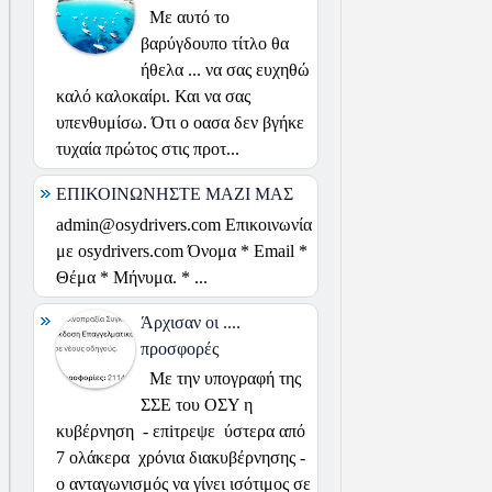
Με αυτό το
βαρύγδουπο τίτλο θα
ήθελα ... να σας ευχηθώ
καλό καλοκαίρι. Και να σας
υπενθυμίσω. Ότι ο οασα δεν βγήκε
τυχαία πρώτος στις προτ...
ΕΠΙΚΟΙΝΩΝΗΣΤΕ ΜΑΖΙ ΜΑΣ
admin@osydrivers.com Επικοινωνία
με osydrivers.com Όνομα * Email *
Θέμα * Μήνυμα. * ...
Άρχισαν οι ....
προσφορές
Με την υπογραφή της
ΣΣΕ του ΟΣΥ η
κυβέρνηση - επiτρεψε ύστερα από
7 ολάκερα χρόνια διακυβέρνησης -
ο ανταγωνισμός να γίνει ισότιμος σε