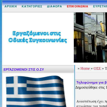
ΑΡΧΙΚΗ
ΚΑΤΗΓΟΡΙΕΣ
ΔΙΑΦΟΡΑ
ΕΠΙΚΟΙΝΩΝΙΑ
ΕΥΡΕΤΗ
»
Home
»
ΟΣΕ
»
Τ
ΕΡΓΑΖΟΜΕΝΟΙ ΣΤΙΣ Ο.ΣΥ
Τηλεφώνημα για β
Δημοσιεύθηκε στις 1
Αναστάτωση έχει π
αγνώστου για τοποθ