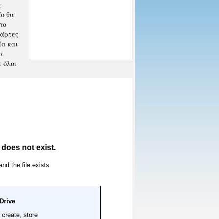
ς
ίο θα
το
κάρτες
ία και
ο.
 όλοι