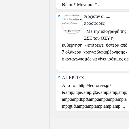
Θέμα * Μήνυμα. * ...
Άρχισαν οι ....
προσφορές
Με την υπογραφή της
ΣΣΕ του ΟΣΥ η
κυβέρνηση - επiτρεψε ύστερα από
7 ολάκερα χρόνια διακυβέρνησης -
ο ανταγωνισμός να γίνει ισότιμος σε
...
ΑΠΕΡΓΙΕΣ
Απο το : http://leoforeia.gr/
&amp;lt;p&amp;gt;&amp;amp;amp;
amp;amp;lt;p&amp;amp;amp;amp;a
mp;gt;&amp;amp;amp;amp;amp;...