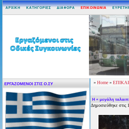
ΑΡΧΙΚΗ
ΚΑΤΗΓΟΡΙΕΣ
ΔΙΑΦΟΡΑ
ΕΠΙΚΟΙΝΩΝΙΑ
ΕΥΡΕΤΗ
»
Home
»
ΕΠΙΚΑ
ΕΡΓΑΖΟΜΕΝΟΙ ΣΤΙΣ Ο.ΣΥ
Η « μεγάλη ταλαιπ
Δημοσιεύθηκε στις 1