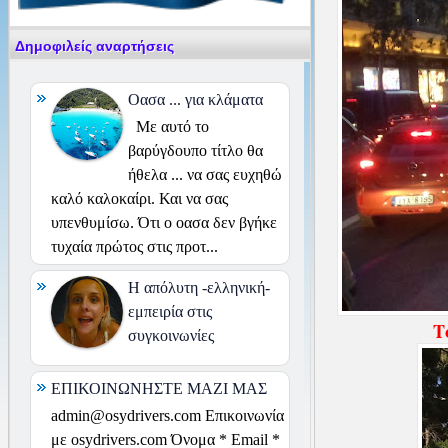
Δημοφιλείς αναρτήσεις
Οασα ... για κλάματα
Με αυτό το
βαρύγδουπο τίτλο θα
ήθελα ... να σας ευχηθώ
καλό καλοκαίρι. Και να σας
υπενθυμίσω. Ότι ο οασα δεν βγήκε
τυχαία πρώτος στις προτ...
H απόλυτη -ελληνική-
εμπειρία στις
Τ
συγκοινωνίες
ΕΠΙΚΟΙΝΩΝΗΣΤΕ ΜΑΖΙ ΜΑΣ
admin@osydrivers.com Επικοινωνία
με osydrivers.com Όνομα * Email *