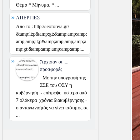
Θέμα * Μήνυμα. * ...
ΑΠΕΡΓΙΕΣ
Απο το : http://leoforeia.gr/
&amp;lt;p&amp;gt;&amp;amp;amp;
amp;amp;lt;p&amp;amp;amp;amp;a
mp;gt;&amp;amp;amp;amp;amp;...
Άρχισαν οι ....
προσφορές
Με την υπογραφή της
ΣΣΕ του ΟΣΥ η
κυβέρνηση - επiτρεψε ύστερα από
7 ολάκερα χρόνια διακυβέρνησης -
ο ανταγωνισμός να γίνει ισότιμος σε
...