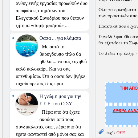
ανθυγιεινής εργασίας προωθούν δυο
Όλα τα ερωτήματα 
αποφάσεις τμημάτων του
των πρακτικών απο 
Ελεγκτικού Συνεδρίου που θέτουν
ζήτημα «συμψηφισμού» ...
Πρακτικά που είχαν
Συνάδελφοι έθεσαν
Οασα ... για κλάματα
θα εξετάσει το Σωμ
Με αυτό το
Το στέκι της έλξης
βαρύγδουπο τίτλο θα
ήθελα ... να σας ευχηθώ
καλό καλοκαίρι. Και να σας
υπενθυμίσω. Ότι ο οασα δεν βγήκε
τυχαία πρώτος στις προτ...
ΤΗΝ ΑΠΟ
Η γνώμη μου για την
Σ.Σ.Ε. του Ο.ΣΥ.
ΑΡΘΡΑ ΑΝΑΔ
Πέρα από ότι έχετε
ακούσει από τους
συνδικαλιστές σας , πέρα από ότι
tag"s
ΟΣΕ
έχετε φανταστεί από μόνοι σας και