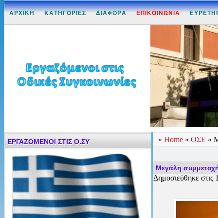
ΑΡΧΙΚΗ
ΚΑΤΗΓΟΡΙΕΣ
ΔΙΑΦΟΡΑ
ΕΠΙΚΟΙΝΩΝΙΑ
ΕΥΡΕΤΗ
»
Home
»
ΟΣΕ
»
Μ
ΕΡΓΑΖΟΜΕΝΟΙ ΣΤΙΣ Ο.ΣΥ
Μεγάλη συμμετοχή 
Δημοσιεύθηκε στις 1