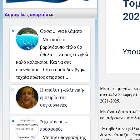
Δημοφιλείς αναρτήσεις
Οασα ... για κλάματα
Με αυτό το
βαρύγδουπο τίτλο θα
ήθελα ... να σας ευχηθώ
καλό καλοκαίρι. Και να σας
υπενθυμίσω. Ότι ο οασα δεν βγήκε
τυχαία πρώτος στις προτ...
Μετά τη μεγάλη επ
H απόλυτη -ελληνική-
αστικών λεωφορείων
εμπειρία στις
2021-2025.
συγκοινωνίες
Με ένα εξαιρετικό 
κομπάρσων - συνδι
Άρχισαν οι ....
Θα ήθελα να βάλω 
προσφορές
δεν το έπραξα . Ότ
Με την υπογραφή της