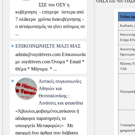
ΟΑΣΑ και του ΟΑΣΘ
ΣΣΕ του ΟΣΥ η
κυβέρνηση - επiτρεψε ύστερα από
7 ολάκερα χρόνια διακυβέρνησης -
ο ανταγωνισμός να γίνει ισότιμος σε
...
ΕΠΙΚΟΙΝΩΝΗΣΤΕ ΜΑΖΙ ΜΑΣ
admin@osydrivers.com Επικοινωνία
με osydrivers.com Όνομα * Email *
Θέμα * Μήνυμα. * ...
Αστικές συγκοινωνίες
Αθηνών και
Θεσσαλονίκης :
Λινάτσες και φτιασίδια
«Άβουλοι,φοβισμένοι,ανίκανοι ή
αδιάφοροι παρατηρητές το
υπουργείο Μεταφορών;» Με
αφορμή δυο άρθρα που διάβασα