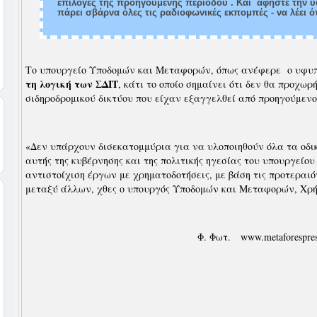
επιλογές της προηγούμενης περιόδου . Και αφήστε την 
πάρει σβάρνα όλες τις ραδιοφωνικές εκπομπές - να λέει ότι
Το υπουργείο Υποδομών και Μεταφορών, όπως ανέφερε ο υφυ
τη λογική των ΣΔΙΤ
, κάτι το οποίο σημαίνει ότι δεν θα προχω
σιδηροδρομικού δικτύου που είχαν εξαγγελθεί από προηγούμε
«Δεν υπάρχουν δισεκατομμύρια για να υλοποιηθούν όλα τα οδι
αυτής της κυβέρνησης και της πολιτικής ηγεσίας του υπουργεί
αντιστοίχιση έργων με χρηματοδοτήσεις, με βάση τις προτεραιό
μεταξύ άλλων, χθες ο υπουργός Υποδομών και Μεταφορών, Χρ
Φ. Φωτ. www.metaforespre