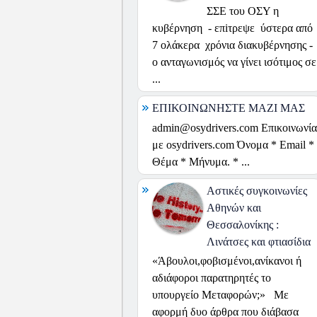
ΣΣΕ του ΟΣΥ η
κυβέρνηση - επiτρεψε ύστερα από
7 ολάκερα χρόνια διακυβέρνησης -
ο ανταγωνισμός να γίνει ισότιμος σε
...
ΕΠΙΚΟΙΝΩΝΗΣΤΕ ΜΑΖΙ ΜΑΣ
admin@osydrivers.com Επικοινωνία
με osydrivers.com Όνομα * Email *
Θέμα * Μήνυμα. * ...
Αστικές συγκοινωνίες
Αθηνών και
Θεσσαλονίκης :
Λινάτσες και φτιασίδια
«Άβουλοι,φοβισμένοι,ανίκανοι ή
αδιάφοροι παρατηρητές το
υπουργείο Μεταφορών;» Με
αφορμή δυο άρθρα που διάβασα