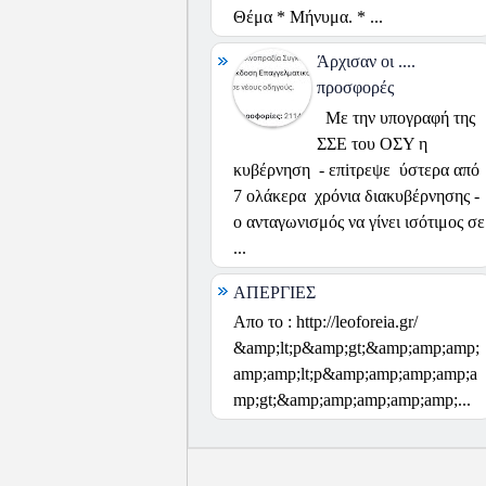
Θέμα * Μήνυμα. * ...
Άρχισαν οι ....
προσφορές
Με την υπογραφή της
ΣΣΕ του ΟΣΥ η
κυβέρνηση - επiτρεψε ύστερα από
7 ολάκερα χρόνια διακυβέρνησης -
ο ανταγωνισμός να γίνει ισότιμος σε
...
ΑΠΕΡΓΙΕΣ
Απο το : http://leoforeia.gr/
&amp;lt;p&amp;gt;&amp;amp;amp;
amp;amp;lt;p&amp;amp;amp;amp;a
mp;gt;&amp;amp;amp;amp;amp;...