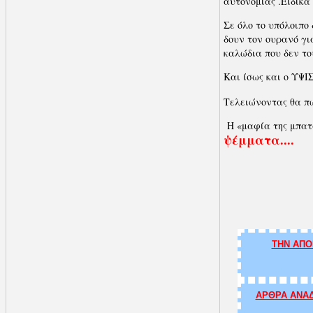
αυτονομίας .Ειδικά
Σε όλο το υπόλοιπο
δουν τον ουρανό γι
καλώδια που δεν το
Και ίσως και ο ΥΨΙΣΤ
Τελειώνοντας θα πω
Η «μαφία της μπατα
ψέμματα
....
ΤΗΝ ΑΠΟ
ΑΡΘΡΑ ΑΝΑΔ