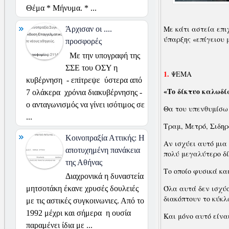
Θέμα * Μήνυμα. * ...
Με κάτι αστεία επι
Άρχισαν οι ....
ύπαρξης «επίγειου
προσφορές
Με την υπογραφή της
ΣΣΕ του ΟΣΥ η
1.
ΨΕΜΑ
κυβέρνηση - επiτρεψε ύστερα από
«Το δίκτυο καλωδί
7 ολάκερα χρόνια διακυβέρνησης -
ο ανταγωνισμός να γίνει ισότιμος σε
Θα του υπενθυμίσω 
...
Τραμ, Μετρό, Σιδηρ
Κοινοπραξία Αττικής: H
Αν ισχύει αυτό μια
αποτυχημένη πανάκεια
πολύ μεγαλύτερο δί
της Αθήνας
Το οποίο φυσικά και
Διαχρονικά η δυναστεία
Όλα αυτά δεν ισχύ
μητσοτάκη έκανε χρυσές δουλειές
διακόπτουν το κύκλ
με τις αστικές συγκοινωνιες. Από το
1992 μέχρι και σήμερα η ουσία
Και μόνο αυτό είναι
παραμένει ίδια με ...