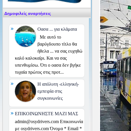
Δημοφιλείς αναρτήσεις
Οασα ... για κλάματα
Με αυτό το
βαρύγδουπο τίτλο θα
ήθελα ... να σας ευχηθώ
καλό καλοκαίρι. Και να σας
υπενθυμίσω. Ότι ο οασα δεν βγήκε
τυχαία πρώτος στις προτ...
H απόλυτη -ελληνική-
εμπειρία στις
συγκοινωνίες
ΕΠΙΚΟΙΝΩΝΗΣΤΕ ΜΑΖΙ ΜΑΣ
admin@osydrivers.com Επικοινωνία
με osydrivers.com Όνομα * Email *