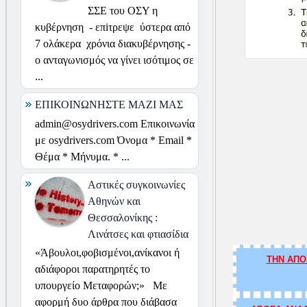
ΣΣΕ του ΟΣΥ η
κυβέρνηση - επiτρεψε ύστερα από
7 ολάκερα χρόνια διακυβέρνησης -
ο ανταγωνισμός να γίνει ισότιμος σε
...
ΕΠΙΚΟΙΝΩΝΗΣΤΕ ΜΑΖΙ ΜΑΣ
admin@osydrivers.com Επικοινωνία
με osydrivers.com Όνομα * Email *
Θέμα * Μήνυμα. * ...
Αστικές συγκοινωνίες
Αθηνών και
Θεσσαλονίκης :
Λινάτσες και φτιασίδια
«Άβουλοι,φοβισμένοι,ανίκανοι ή
ΤΗΝ ΑΠΟ
αδιάφοροι παρατηρητές το
υπουργείο Μεταφορών;» Με
αφορμή δυο άρθρα που διάβασα