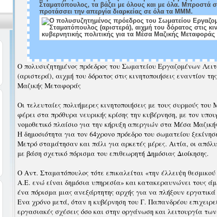
Σταματόπουλος, τα βάζει με όλους και με όλα. Μπροστά 
προτάσσει την απεργία διαρκείας σε όλα τα ΜΜΜ.
Ο πολυσυζητημένος πρόεδρος του Σωματείου Εργαζομένων Λει
(αριστερά), αιχμή του δόρατος στις κινητοποιήσεις εναντίον τη
Μαζικής Μεταφοράς
Οι τελευταίες πολυήμερες κινητοποιήσεις με τους συρμούς του
φέρει στα πρόθυρα νευρικής κρίσης την κυβέρνηση, με τον υπο
νομοθετικό πλαίσιο για την κήρυξη απεργιών στα Μέσα Μαζικ
Η δημοσιότητα για τον 64χρονο πρόεδρο του σωματείου ξεκίνησε 
Μετρό σταμάτησαν και πάλι για αρκετές μέρες. Αιτία, οι απόλυ
με βάση σχετικό πόρισμα του επιθεωρητή Δημόσιας Διοίκησης.
Ο Αντ. Σταματόπουλος τότε επικαλείται «την έλλειψη θεσμικού 
Α.Ε. ενώ είναι δημόσια υπηρεσία» και κατακεραυνώνει τους ά
ένα πόρισμα μιας ανεξάρτητης αρχής για να πλήξουν εργατικά
Ενα χρόνο μετά, όταν η κυβέρνηση του Γ. Παπανδρέου επιχειρεί 
εργασιακές σχέσεις όσο και στην οργάνωση και λειτουργία τω