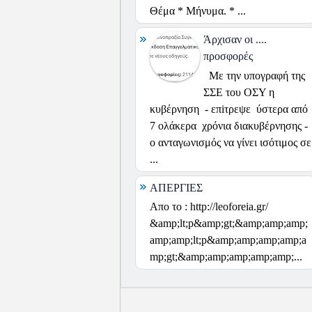
Θέμα * Μήνυμα. * ...
Άρχισαν οι ....
προσφορές
Με την υπογραφή της
ΣΣΕ του ΟΣΥ η
κυβέρνηση - επiτρεψε ύστερα από
7 ολάκερα χρόνια διακυβέρνησης -
ο ανταγωνισμός να γίνει ισότιμος σε
...
ΑΠΕΡΓΙΕΣ
Απο το : http://leoforeia.gr/
&amp;lt;p&amp;gt;&amp;amp;amp;
amp;amp;lt;p&amp;amp;amp;amp;a
mp;gt;&amp;amp;amp;amp;amp;...