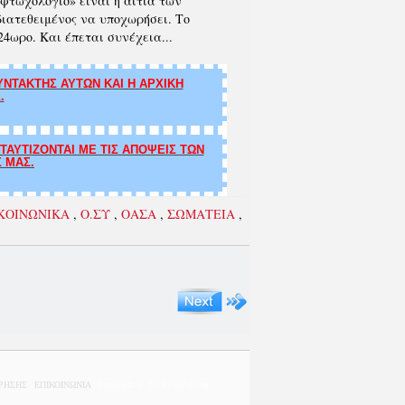
φτωχολόγιο» είναι η αιτία των
διατεθειμένος να υποχωρήσει. Το
4ωρο. Και έπεται συνέχεια...
ΝΤΑΚΤΗΣ ΑΥΤΩΝ ΚΑΙ Η ΑΡΧΙΚΗ
.
ΑΥΤΙΖΟΝΤΑΙ ΜΕ ΤΙΣ ΑΠΟΨΕΙΣ ΤΩΝ
Σ ΜΑΣ.
ΚΟΙΝΩΝΙΚΑ
,
Ο.ΣΥ
,
ΟΑΣΑ
,
ΣΩΜΑΤΕΙΑ
,
ΧΡΗΣΗΣ
|
ΕΠΙΚΟΙΝΩΝΙΑ
| Copyright © 2011 | 0sy-driver