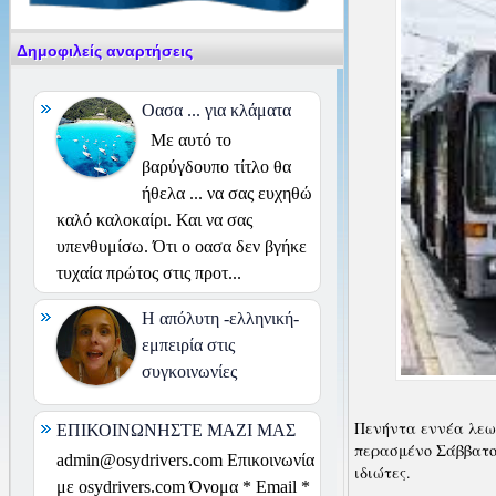
Δημοφιλείς αναρτήσεις
Οασα ... για κλάματα
Με αυτό το
βαρύγδουπο τίτλο θα
ήθελα ... να σας ευχηθώ
καλό καλοκαίρι. Και να σας
υπενθυμίσω. Ότι ο οασα δεν βγήκε
τυχαία πρώτος στις προτ...
H απόλυτη -ελληνική-
εμπειρία στις
συγκοινωνίες
Πενήντα εννέα λεω
ΕΠΙΚΟΙΝΩΝΗΣΤΕ ΜΑΖΙ ΜΑΣ
περασμένο Σάββατο
admin@osydrivers.com Επικοινωνία
ιδιώτες.
με osydrivers.com Όνομα * Email *