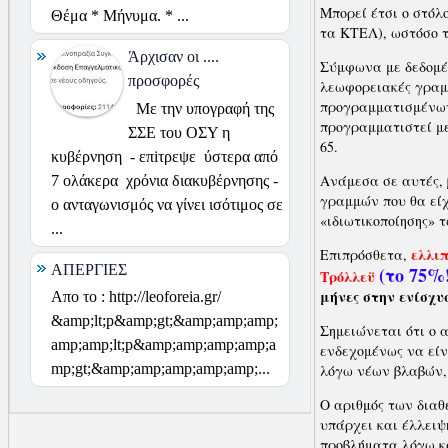
Μπορεί έτσι ο στόλ
Θέμα * Μήνυμα. * ...
τα ΚΤΕΛ), ωστόσο 
Άρχισαν οι ....
Σύμφωνα με δεδομέ
προσφορές
λεωφορειακές γραμμ
προγραμματισμένων
Με την υπογραφή της
προγραμματιστεί με
ΣΣΕ του ΟΣΥ η
65.
κυβέρνηση - επiτρεψε ύστερα από
Ανάμεσα σε αυτές, 
7 ολάκερα χρόνια διακυβέρνησης -
γραμμών που θα είχ
ο ανταγωνισμός να γίνει ισότιμος σε
«ιδιωτικοποίησης»
...
ελλιπ
Επιπρόσθετα,
ΑΠΕΡΓΙΕΣ
(το 75%
Tρόλλεϋ
μήνες στην ενίσχυ
Απο το : http://leoforeia.gr/
&amp;lt;p&amp;gt;&amp;amp;amp;
Σημειώνεται ότι ο 
amp;amp;lt;p&amp;amp;amp;amp;a
ενδεχομένως να είν
mp;gt;&amp;amp;amp;amp;amp;...
λόγω νέων βλαβών,
Ο αριθμός των διαθ
υπάρχει και έλλειψ
προβλήματα λόγω κα