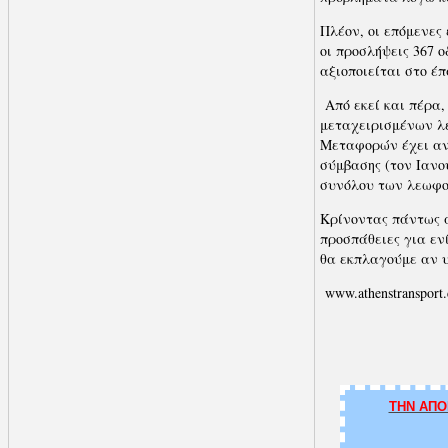
Πλέον, οι επόμενες
οι προσλήψεις 367 
αξιοποιείται στο έ
Από εκεί και πέρα,
μεταχειρισμένων λε
Μεταφορών έχει αν
σύμβασης (τον Ιανο
συνόλου των λεωφο
Κρίνοντας πάντως α
προσπάθειες για ε
θα εκπλαγούμε αν 
www.athenstransport
ΤΗΝ ΑΠΟ