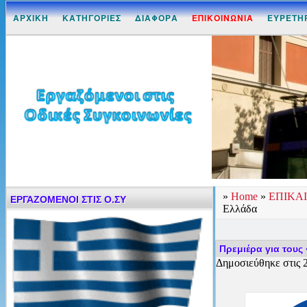
ΑΡΧΙΚΗ
ΚΑΤΗΓΟΡΙΕΣ
ΔΙΑΦΟΡΑ
ΕΠΙΚΟΙΝΩΝΙΑ
ΕΥΡΕΤΗ
»
Home
»
ΕΠΙΚΑ
ΕΡΓΑΖΟΜΕΝΟΙ ΣΤΙΣ Ο.ΣΥ
Ελλάδα
Πρεμιέρα για τους
Δημοσιεύθηκε στις 2