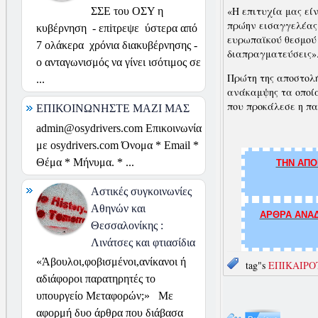
«Η επιτυχία μας εί
ΣΣΕ του ΟΣΥ η
πρώην εισαγγελέας 
κυβέρνηση - επiτρεψε ύστερα από
ευρωπαϊκού θεσμού 
7 ολάκερα χρόνια διακυβέρνησης -
διαπραγματεύσεις»
ο ανταγωνισμός να γίνει ισότιμος σε
Πρώτη της αποστολή
...
ανάκαμψης τα οποία
που προκάλεσε η πα
ΕΠΙΚΟΙΝΩΝΗΣΤΕ ΜΑΖΙ ΜΑΣ
admin@osydrivers.com Επικοινωνία
με osydrivers.com Όνομα * Email *
Θέμα * Μήνυμα. * ...
ΤΗΝ ΑΠΟ
Αστικές συγκοινωνίες
Αθηνών και
ΑΡΘΡΑ ΑΝΑΔ
Θεσσαλονίκης :
Λινάτσες και φτιασίδια
«Άβουλοι,φοβισμένοι,ανίκανοι ή
tag"s
ΕΠΙΚΑΙΡΟ
αδιάφοροι παρατηρητές το
υπουργείο Μεταφορών;» Με
αφορμή δυο άρθρα που διάβασα