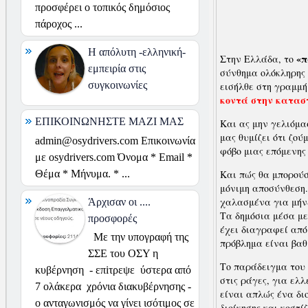
προσφέρει ο τοπικός δημόσιος
πάροχος ...
H απόλυτη -ελληνική-
«π
Στην Ελλάδα, το
εμπειρία στις
σύνθημα ολόκληρης 
συγκοινωνίες
εισήλθε στη γραμμή
κοντά στην καταστ
ΕΠΙΚΟΙΝΩΝΗΣΤΕ ΜΑΖΙ ΜΑΣ
Και ας μην γελιόμα
μας θυμίζει ότι ζο
admin@osydrivers.com Επικοινωνία
φόβο μιας επόμενης
με osydrivers.com Όνομα * Email *
Θέμα * Μήνυμα. * ...
Και πώς θα μπορούσ
μόνιμη αποσύνθεση.
χαλασμένα για μήνε
Άρχισαν οι ....
Τα δημόσια μέσα με
προσφορές
έχει διαγραφεί από 
Με την υπογραφή της
πρόβλημα είναι βαθ
ΣΣΕ του ΟΣΥ η
Το παράδειγμα του 
κυβέρνηση - επiτρεψε ύστερα από
στις ράγες, για ελ
7 ολάκερα χρόνια διακυβέρνησης -
είναι απλώς ένα δι
ο ανταγωνισμός να γίνει ισότιμος σε
διοίκησης και κοστ